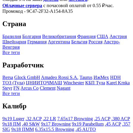
Облачные сервера
с почасовой оплатой от 0.55 ₽/час.
Промокод - 9C47-2F32-A154-8A35
Страна
Бразилия
Болгария
Великобритания
Франция
США
Австрия
Швейцария
Германия
Аргентина
Бельгия
Росcия
Австро-
Венгрия
Все теги
Разработчик
Bersa
Glock GmbH
Amadeo Rossi S.A.
Taurus
ИжМех
HDH
ТОЗ (Тула)
ЦНИИТОЧМАШ
Winchester
КБП Тула
Karel Krnka
Steyr
FN
Arcus Co
Clement
Nagant
Все теги
Калибр
9x19 Luger
.32 ACP
.22 LR
7.65x17 Browning
.25 ACP
.380 ACP
9x18 ПМ
.40 S&W
9x17 Browning
9x19 Parabellum
.45 ACP
.357
SIG
9x18 ПММ
6.35x15.5 Browning
.45 AUTO