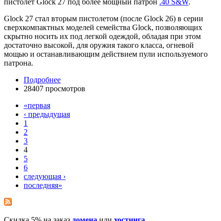
пистолет Glock 27 под более мощный патрон
.40 S&W
.
Glock 27 стал вторым пистолетом (после Glock 26) в серии
сверхкомпактных моделей семейства Glock, позволяющих
скрытно носить их под легкой одеждой, обладая при этом
достаточно высокой, для оружия такого класса, огневой
мощью и останавливающим действием пули используемого
патрона.
Подробнее
28407 просмотров
«первая
‹ предыдущая
1
2
3
4
5
6
следующая ›
последняя»
Скидка 5% на заказ
домена
или
хостинга
.