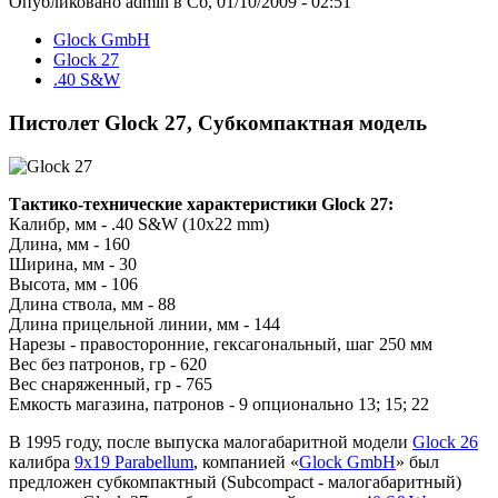
Опубликовано admin в Сб, 01/10/2009 - 02:51
Glock GmbH
Glock 27
.40 S&W
Пистолет Glock 27, Субкомпактная модель
Тактико-технические характеристики Glock 27:
Калибр, мм - .40 S&W (10x22 mm)
Длина, мм - 160
Ширина, мм - 30
Высота, мм - 106
Длина ствола, мм - 88
Длина прицельной линии, мм - 144
Нарезы - правосторонние, гексагональный, шаг 250 мм
Вес без патронов, гр - 620
Вес снаряженный, гр - 765
Емкость магазина, патронов - 9 опционально 13; 15; 22
В 1995 году, после выпуска малогабаритной модели
Glock 26
калибра
9x19 Parabellum
, компанией «
Glock GmbH
» был
предложен субкомпактный (Subcompact - малогабаритный)