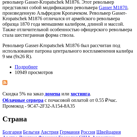
револьвер Gasser-Kropatschek M1876. Этот револьвер
представлял собой модификацию револьвера
Gasser M1870
,
произведенную Альфредом Кропачеком. Револьвер Gasser-
Kropatschek M1876 отличался от армейского револьвера
образца 1870 года меньшими калибром, длиной и массой.
Также отличительной особенностью офицерского револьвера
стала шестигранная форма ствола.
Револьвер Gasser-Kropatschek M1876 был рассчитан под
использование патрона центрального воспламенения калибра
9 мм (9x26 R).
Подробнее
10949 просмотров
Скидка 5% на заказ
домена
или
хостинга
.
Облачные сервера
с почасовой оплатой от 0.55 ₽/час.
Промокод - 9C47-2F32-A154-8A35
Страна
Болгария
Бельгия
Австрия
Германия
Росcия
Швейцария