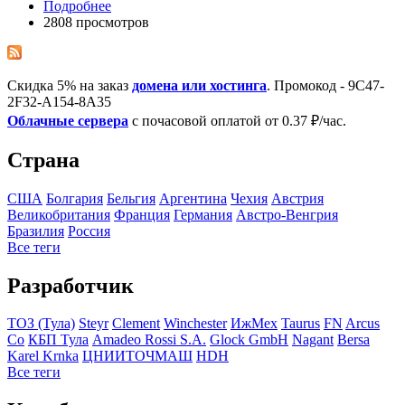
Подробнее
2808 просмотров
Скидка 5% на заказ
домена или хостинга
. Промокод - 9C47-
2F32-A154-8A35
Облачные сервера
с почасовой оплатой от 0.37 ₽/час.
Страна
США
Болгария
Бельгия
Аргентина
Чехия
Австрия
Великобритания
Франция
Германия
Австро-Венгрия
Бразилия
Росcия
Все теги
Разработчик
ТОЗ (Тула)
Steyr
Clement
Winchester
ИжМех
Taurus
FN
Arcus
Co
КБП Тула
Amadeo Rossi S.A.
Glock GmbH
Nagant
Bersa
Karel Krnka
ЦНИИТОЧМАШ
HDH
Все теги