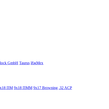
lock GmbH
Taurus
ИжМех
x18 ПМ
9x18 ПММ
9x17 Browning
.32 ACP