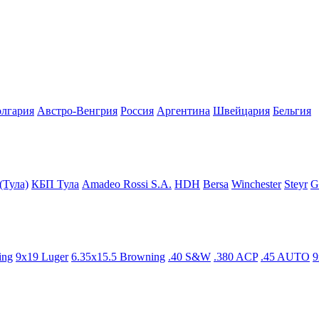
олгария
Австро-Венгрия
Росcия
Аргентина
Швейцария
Бельгия
(Тула)
КБП Тула
Amadeo Rossi S.A.
HDH
Bersa
Winchester
Steyr
G
ing
9x19 Luger
6.35x15.5 Browning
.40 S&W
.380 ACP
.45 AUTO
9