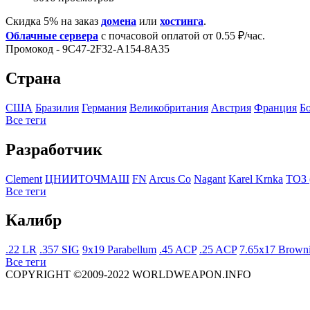
Скидка 5% на заказ
домена
или
хостинга
.
Облачные сервера
с почасовой оплатой от 0.55 ₽/час.
Промокод - 9C47-2F32-A154-8A35
Страна
США
Бразилия
Германия
Великобритания
Австрия
Франция
Б
Все теги
Разработчик
Clement
ЦНИИТОЧМАШ
FN
Arcus Co
Nagant
Karel Krnka
ТОЗ 
Все теги
Калибр
.22 LR
.357 SIG
9x19 Parabellum
.45 ACP
.25 ACP
7.65x17 Brown
Все теги
COPYRIGHT ©2009-2022 WORLDWEAPON.INFO