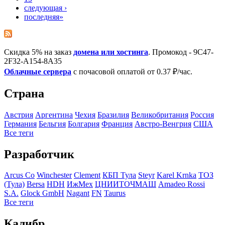
следующая ›
последняя»
Скидка 5% на заказ
домена или хостинга
. Промокод - 9C47-
2F32-A154-8A35
Облачные сервера
с почасовой оплатой от 0.37 ₽/час.
Страна
Австрия
Аргентина
Чехия
Бразилия
Великобритания
Росcия
Германия
Бельгия
Болгария
Франция
Австро-Венгрия
США
Все теги
Разработчик
Arcus Co
Winchester
Clement
КБП Тула
Steyr
Karel Krnka
ТОЗ
(Тула)
Bersa
HDH
ИжМех
ЦНИИТОЧМАШ
Amadeo Rossi
S.A.
Glock GmbH
Nagant
FN
Taurus
Все теги
Калибр