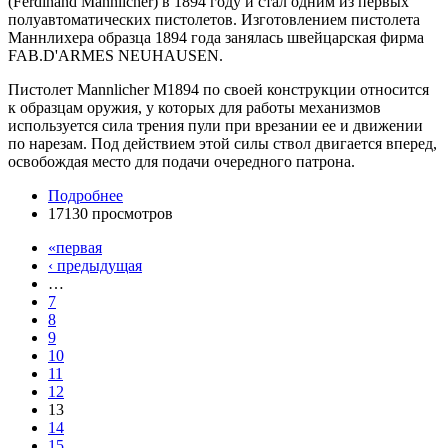
(Ferdinand Mannlicher) в 1894 году и стал одним из первых
полуавтоматических пистолетов. Изготовлением пистолета
Маннлихера образца 1894 года занялась швейцарская фирма
FAB.D'ARMES NEUHAUSEN.
Пистолет Mannlicher M1894 по своей конструкции относится
к образцам оружия, у которых для работы механизмов
используется сила трения пули при врезании ее и движении
по нарезам. Под действием этой силы ствол двигается вперед,
освобождая место для подачи очередного патрона.
Подробнее
17130 просмотров
«первая
‹ предыдущая
…
7
8
9
10
11
12
13
14
15