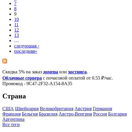
7
8
9
10
11
12
13
…
следующая ›
последняя»
Скидка 5% на заказ
домена
или
хостинга
.
Облачные сервера
с почасовой оплатой от 0.55 ₽/час.
Промокод - 9C47-2F32-A154-8A35
Страна
США
Швейцария
Великобритания
Австрия
Германия
Франция
Бельгия
Бразилия
Австро-Венгрия
Росcия
Болгария
Аргентина
Все теги