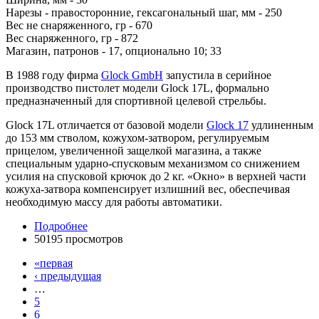
Нарезы - правосторонние, гексагональный шаг, мм - 250
Вес не снаряженного, гр - 670
Вес снаряженного, гр - 872
Магазин, патронов - 17, опционально 10; 33
В 1988 году фирма
Glock GmbH
запустила в серийное
производство пистолет модели Glock 17L, формально
предназначенный для спортивной целевой стрельбы.
Glock 17L отличается от базовой модели
Glock 17
удлиненным
до 153 мм стволом, кожухом-затвором, регулируемым
прицелом, увеличенной защелкой магазина, а также
специальным ударно-спусковым механизмом со снижением
усилия на спусковой крючок до 2 кг. «Окно» в верхней части
кожуха-затвора компенсирует излишний вес, обеспечивая
необходимую массу для работы автоматики.
Подробнее
50195 просмотров
«первая
‹ предыдущая
…
5
6