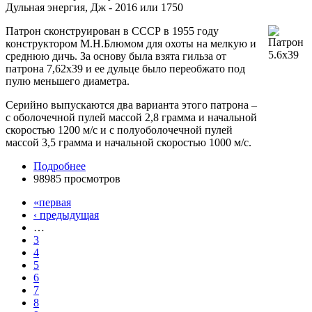
Дульная энергия, Дж - 2016 или 1750
Патрон сконструирован в СССР в 1955 году
конструктором М.Н.Блюмом для охоты на мелкую и
среднюю дичь. За основу была взята гильза от
патрона 7,62х39 и ее дульце было переобжато под
пулю меньшего диаметра.
Серийно выпускаются два варианта этого патрона –
с оболочечной пулей массой 2,8 грамма и начальной
скоростью 1200 м/с и с полуоболочечной пулей
массой 3,5 грамма и начальной скоростью 1000 м/с.
Подробнее
98985 просмотров
«первая
‹ предыдущая
…
3
4
5
6
7
8