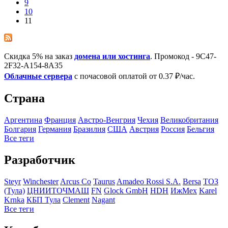
9
10
11
Скидка 5% на заказ
домена или хостинга
. Промокод - 9C47-
2F32-A154-8A35
Облачные сервера
с почасовой оплатой от 0.37 ₽/час.
Страна
Аргентина
Франция
Австро-Венгрия
Чехия
Великобритания
Болгария
Германия
Бразилия
США
Австрия
Росcия
Бельгия
Все теги
Разработчик
Steyr
Winchester
Arcus Co
Taurus
Amadeo Rossi S.A.
Bersa
ТОЗ
(Тула)
ЦНИИТОЧМАШ
FN
Glock GmbH
HDH
ИжМех
Karel
Krnka
КБП Тула
Clement
Nagant
Все теги