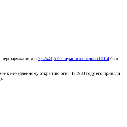
м перезаряжанием и
7,62х41,5 бесшумного патрона СП-4
был
ое к немедленному открытию огня. В 1983 году его приняли
).