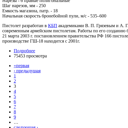
Нарезы - 6 правые полигональные
Шаг нарезов, мм - 250
Емкость магазина, патр. - 18
Начальная скорость бронебойной пули, м/с - 535–600
Пистолет разработан в
КБП
академиками В. П. Грязевым и А. 
современным армейским пистолетам. Работы по его созданию б
21 марта 2003 г. постановлением правительства РФ 166 пистол
производстве ГШ-18 находится с 2001г.
Подробнее
75453 просмотра
«первая
‹ предыдущая
1
2
3
4
5
6
7
8
9
…
следующая ›