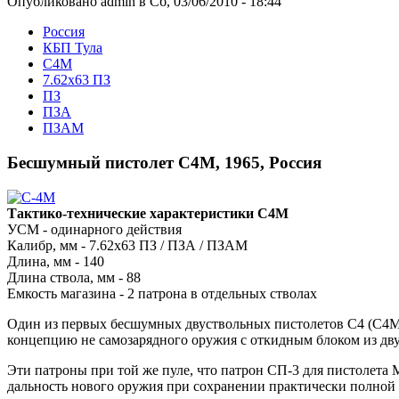
Опубликовано admin в Сб, 03/06/2010 - 18:44
Росcия
КБП Тула
С4М
7.62x63 ПЗ
ПЗ
ПЗА
ПЗАМ
Бесшумный пистолет С4М, 1965, Россия
Тактико-технические характеристики С4М
УСМ - одинарного действия
Калибр, мм - 7.62x63 ПЗ / ПЗА / ПЗАМ
Длина, мм - 140
Длина ствола, мм - 88
Емкость магазина - 2 патрона в отдельных стволах
Один из первых бесшумных двуствольных пистолетов С4 (С4М
концепцию не самозарядного оружия с откидным блоком из дв
Эти патроны при той же пуле, что патрон СП-3 для пистолет
дальность нового оружия при сохранении практически полной