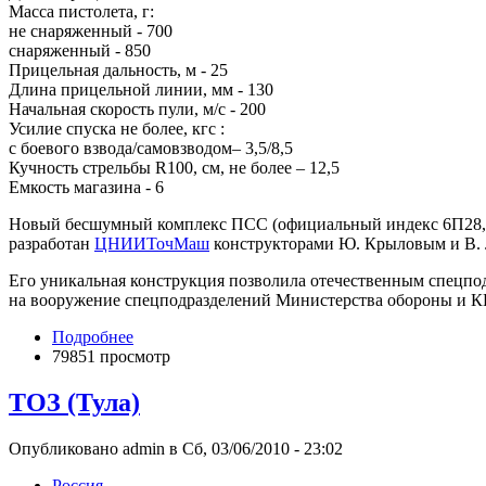
Масса пистолета, г:
не снаряженный - 700
снаряженный - 850
Прицельная дальность, м - 25
Длина прицельной линии, мм - 130
Начальная скорость пули, м/с - 200
Усилие спуска не более, кгс :
с боевого взвода/самовзводом– 3,5/8,5
Кучность стрельбы R100, см, не более – 12,5
Емкость магазина - 6
Новый бесшумный комплекс ПСС (официальный индекс 6П28, ко
разработан
ЦНИИТочМаш
конструкторами Ю. Крыловым и В. 
Его уникальная конструкция позволила отечественным спецпод
на вооружение спецподразделений Министерства обороны и К
Подробнее
79851 просмотр
ТОЗ (Тула)
Опубликовано admin в Сб, 03/06/2010 - 23:02
Росcия