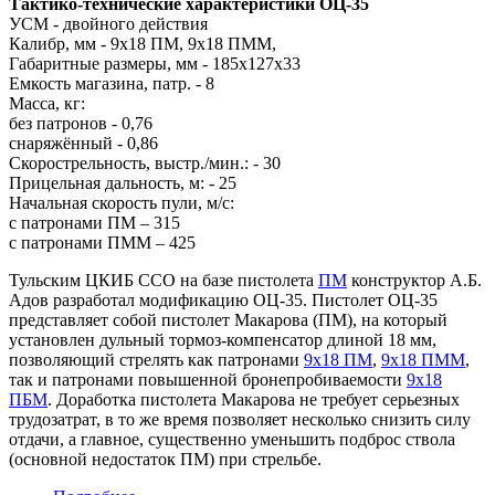
Тактико-технические характеристики ОЦ-35
УСМ - двойного действия
Калибр, мм - 9х18 ПМ, 9x18 ПММ,
Габаритные размеры, мм - 185х127х33
Емкость магазина, патр. - 8
Масса, кг:
без патронов - 0,76
снаряжённый - 0,86
Скорострельность, выстр./мин.: - 30
Прицельная дальность, м: - 25
Начальная скорость пули, м/с:
с патронами ПМ – 315
с патронами ПММ – 425
Тульским ЦКИБ ССО на базе пистолета
ПМ
конструктор А.Б.
Адов разработал модификацию ОЦ-35. Пистолет ОЦ-35
представляет собой пистолет Макарова (ПМ), на который
установлен дульный тормоз-компенсатор длиной 18 мм,
позволяющий стрелять как патронами
9x18 ПМ
,
9x18 ПММ
,
так и патронами повышенной бронепробиваемости
9x18
ПБМ
. Доработка пистолета Макарова не требует серьезных
трудозатрат, в то же время позволяет несколько снизить силу
отдачи, а главное, существенно уменьшить подброс ствола
(основной недостаток ПМ) при стрельбе.