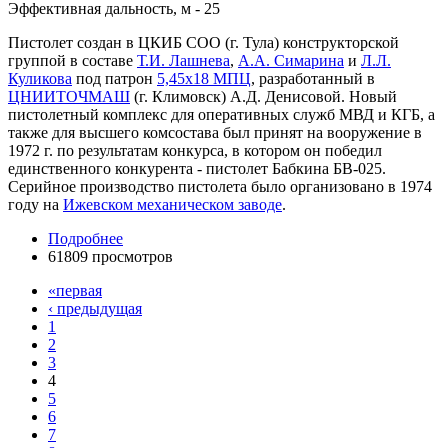
Эффективная дальность, м - 25
Пистолет создан в ЦКИБ СОО (г. Тула) конструкторской
группой в составе
Т.И. Лашнева
,
А.А. Симарина
и
Л.Л.
Куликова
под патрон
5,45x18 МПЦ
, разработанный в
ЦНИИТОЧМАШ
(г. Климовск) А.Д. Денисовой. Новый
пистолетный комплекс для оперативных служб МВД и КГБ, а
также для высшего комсостава был принят на вооружение в
1972 г. по результатам конкурса, в котором он победил
единственного конкурента - пистолет Бабкина БВ-025.
Серийное производство пистолета было организовано в 1974
году на
Ижевском механическом заводе
.
Подробнее
61809 просмотров
«первая
‹ предыдущая
1
2
3
4
5
6
7