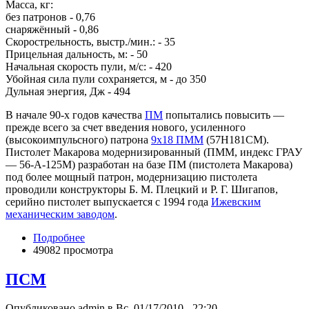
Масса, кг:
без патронов - 0,76
снаряжённый - 0,86
Скорострельность, выстр./мин.: - 35
Прицельная дальность, м: - 50
Начальная скорость пули, м/с: - 420
Убойная сила пули сохраняется, м - до 350
Дульная энергия, Дж - 494
В начале 90-х годов качества
ПМ
попытались повысить —
прежде всего за счет введения нового, усиленного
(высокоимпульсного) патрона
9х18 ПММ
(57Н181СМ).
Пистолет Макарова модернизированный (ПММ, индекс ГРАУ
— 56-А-125М) разработан на базе ПМ (пистолета Макарова)
под более мощный патрон, модернизацию пистолета
проводили конструкторы Б. М. Плецкий и Р. Г. Шигапов,
серийно пистолет выпускается с 1994 года
Ижевским
механическим заводом
.
Подробнее
49082 просмотра
ПСМ
Опубликовано admin в Вс, 01/17/2010 - 22:20