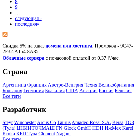
8
9
…
следующая ›
последняя»
Скидка 5% на заказ
домена или хостинга
. Промокод - 9C47-
2F32-A154-8A35
Облачные сервера
с почасовой оплатой от 0.37 ₽/час.
Страна
Аргентина
Франция
Австро-Венгрия
Чехия
Великобритания
Болгария
Германия
Бразилия
США
Австрия
Росcия
Бельгия
Все теги
Разработчик
Steyr
Winchester
Arcus Co
Taurus
Amadeo Rossi S.A.
Bersa
ТОЗ
(Тула)
ЦНИИТОЧМАШ
FN
Glock GmbH
HDH
ИжМех
Karel
Krnka
КБП Тула
Clement
Nagant
Все теги