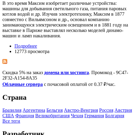
В это время Максим изобретает различные устройства:
машины для добывания светильного газа, питания паровых
котлов водой и др. Изучив электротехнику, Максим в 1877
совместно с Вильямсоном и др., основал компанию
занимающуюся электрическим освещением и в 1881 году на
выставке в Париже выставлял несколько моделей динамо-
машин и ламп накаливания.
Подробнее
12773 просмотра
Скидка 5% на заказ
домена или хостинга
. Промокод - 9C47-
2F32-A154-8A35
Облачные сервера
с почасовой оплатой от 0.37 ₽/час.
Страна
Бразилия
Аргентина
Бельгия
Австро-Венгрия
Росcия
Австрия
США
Франция
Великобритания
Чехия
Германия
Болгария
Все теги
Разработчик