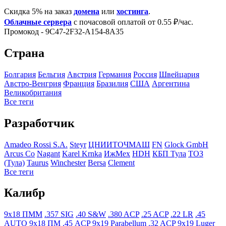
Скидка 5% на заказ
домена
или
хостинга
.
Облачные сервера
с почасовой оплатой от 0.55 ₽/час.
Промокод - 9C47-2F32-A154-8A35
Страна
Болгария
Бельгия
Австрия
Германия
Росcия
Швейцария
Австро-Венгрия
Франция
Бразилия
США
Аргентина
Великобритания
Все теги
Разработчик
Amadeo Rossi S.A.
Steyr
ЦНИИТОЧМАШ
FN
Glock GmbH
Arcus Co
Nagant
Karel Krnka
ИжМех
HDH
КБП Тула
ТОЗ
(Тула)
Taurus
Winchester
Bersa
Clement
Все теги
Калибр
9x18 ПММ
.357 SIG
.40 S&W
.380 ACP
.25 ACP
.22 LR
.45
AUTO
9x18 ПМ
.45 ACP
9x19 Parabellum
.32 ACP
9x19 Luger