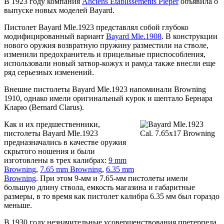
В 1923 году компания
Anciens Etablissements Pieper
объявила о
выпуске новых моделей Bayard.
Пистолет Bayard Mle.1923 представлял собой глубоко
модифицированный вариант
Bayard Mle.1908
. В конструкции
нового оружия возвратную пружину разместили на стволе,
изменили предохранитель и прицельные приспособления,
использовали новый затвор-кожух и раму,а также внесли еще
ряд серьезных изменений.
Внешне пистолеты Bayard Mle.1923 напоминали Browning
1910, однако имели оригинальный курок и шептало Бернара
Кларю (Bernard Clarus).
Как и их предшественники,
пистолеты Bayard Mle.1923
предназначались в качестве оружия
скрытого ношения и были
изготовлены в трех калибрах:
9 mm
Browning
,
7.65 mm Browning
,
6.35 mm
Browning
. При этом 9-мм и 7.65-мм пистолеты имели
большую длину ствола, емкость магазина и габаритные
размеры, в то время как пистолет калибра 6.35 мм был гораздо
меньше.
В 1930 году незначительные усовершенствования претерпела