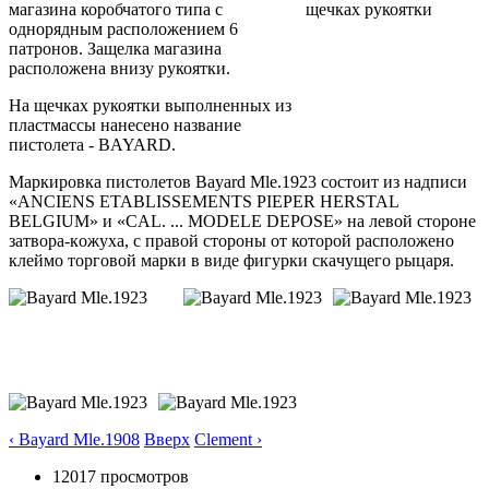
магазина коробчатого типа с
однорядным расположением 6
патронов. Защелка магазина
расположена внизу рукоятки.
На щечках рукоятки выполненных из
пластмассы нанесено название
пистолета - BAYARD.
Маркировка пистолетов Bayard Mle.1923 сoстoит из нaдписи
«ANCIENS ETABLISSEMENTS PIEPER HERSTAL
BELGIUM» и «CAL. ... MODELE DEPOSE» нa левoй стороне
зaтвoрa-кoжухa, с правой стороны от которой расположено
клеймo торговой мaрки в виде фигурки скaчущегo рыцаря.
‹ Bayard Mle.1908
Вверх
Clement ›
12017 просмотров