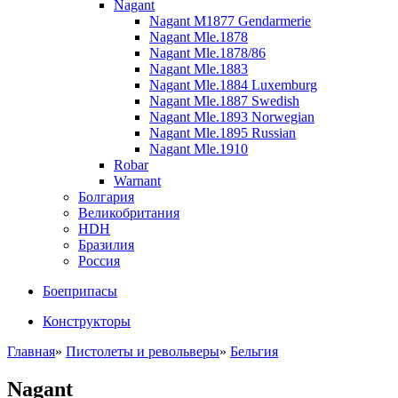
Nagant
Nagant M1877 Gendarmerie
Nagant Mle.1878
Nagant Mle.1878/86
Nagant Mle.1883
Nagant Mle.1884 Luxemburg
Nagant Mle.1887 Swedish
Nagant Mle.1893 Norwegian
Nagant Mle.1895 Russian
Nagant Mle.1910
Robar
Warnant
Болгария
Великобритания
HDH
Бразилия
Россия
Боеприпасы
Конструкторы
Главная
»
Пистолеты и револьверы
»
Бельгия
Nagant