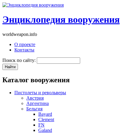
Энциклопедия вооружения
worldweapon.info
О проекте
Контакты
Поиск по сайту:
Каталог вооружения
Пистолеты и револьверы
Австрия
Аргентина
Бельгия
Bayard
Clement
FN
Galand