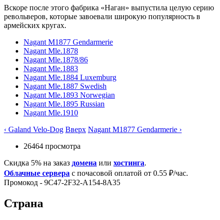
Вскоре после этого фабрика «Наган» выпустила целую серию
револьверов, которые завоевали широкую популярность в
армейских кругах.
Nagant M1877 Gendarmerie
Nagant Mle.1878
Nagant Mle.1878/86
Nagant Mle.1883
Nagant Mle.1884 Luxemburg
Nagant Mle.1887 Swedish
Nagant Mle.1893 Norwegian
Nagant Mle.1895 Russian
Nagant Mle.1910
‹ Galand Velo-Dog
Вверх
Nagant M1877 Gendarmerie ›
26464 просмотра
Скидка 5% на заказ
домена
или
хостинга
.
Облачные сервера
с почасовой оплатой от 0.55 ₽/час.
Промокод - 9C47-2F32-A154-8A35
Страна