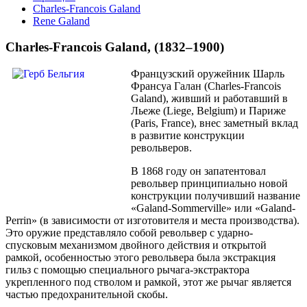
Charles-Franсois Galand
Rene Galand
Charles-Franсois Galand, (1832–1900)
Французский оружейник Шарль
Франсуа Галан (Charles-Franсois
Galand), живший и работавший в
Льеже (Liege, Belgium) и Париже
(Paris, France), внес заметный вклад
в развитие конструкции
револьверов.
В 1868 году он запатентовал
револьвер принципиально новой
конструкции получивший название
«Galand-Sommerville» или «Galand-
Perrin» (в зависимости от изготовителя и места производства).
Это оружие представляло собой револьвер с ударно-
спусковым механизмом двойного действия и открытой
рамкой, особенностью этого револьвера была экстракция
гильз с помощью специального рычага-экстрактора
укрепленного под стволом и рамкой, этот же рычаг является
частью предохранительной скобы.