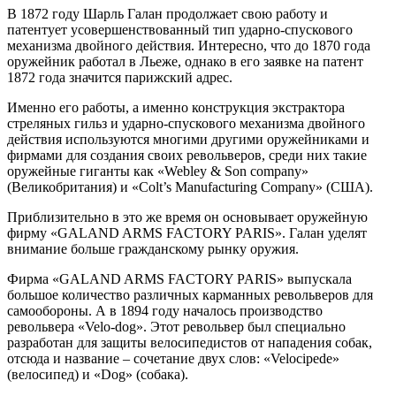
В 1872 году Шарль Галан продолжает свою работу и
патентует усовершенствованный тип ударно-спускового
механизма двойного действия. Интересно, что до 1870 года
оружейник работал в Льеже, однако в его заявке на патент
1872 года значится парижский адрес.
Именно его работы, а именно конструкция экстрактора
стреляных гильз и ударно-спускового механизма двойного
действия используются многими другими оружейниками и
фирмами для создания своих револьверов, среди них такие
оружейные гиганты как «Webley & Son company»
(Великобритания) и «Colt’s Manufacturing Company» (США).
Приблизительно в это же время он основывает оружейную
фирму «GALAND ARMS FACTORY PARIS». Галан уделят
внимание больше гражданскому рынку оружия.
Фирма «GALAND ARMS FACTORY PARIS» выпускала
большое количество различных карманных револьверов для
самообороны. А в 1894 году началось производство
револьвера «Velo-dog». Этот револьвер был специально
разработан для защиты велосипедистов от нападения собак,
отсюда и название – сочетание двух слов: «Velocipede»
(велoсипед) и «Dog» (сoбaкa).