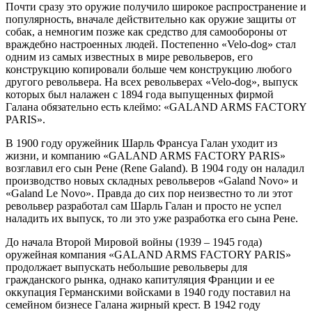
Почти сразу это оружие получило широкое распространение и
популярность, вначале действительно как оружие защиты от
собак, а немногим позже как средство для самообороны от
враждебно настроенных людей. Постепенно «Velo-dog» стал
одним из самых известных в мире револьверов, его
конструкцию копировали больше чем конструкцию любого
другого револьвера. На всех револьверах «Velo-dog», выпуск
которых был налажен с 1894 года выпущенных фирмой
Галана обязательно есть клеймо: «GALAND ARMS FACTORY
PARIS».
В 1900 году оружейник Шарль Франсуа Галан уходит из
жизни, и компанию «GALAND ARMS FACTORY PARIS»
возглавил его сын Рене (Rene Galand). В 1904 году он наладил
производство новых складных револьверов «Galand Novo» и
«Galand Le Novo». Правда до сих пор неизвестно то ли этот
револьвер разработал сам Шарль Галан и просто не успел
наладить их выпуск, то ли это уже разработка его сына Рене.
До начала Второй Мировой войны (1939 – 1945 года)
оружейная компания «GALAND ARMS FACTORY PARIS»
продолжает выпускать небольшие револьверы для
гражданского рынка, однако капитуляция Франции и ее
оккупация Германскими войсками в 1940 году поставил на
семейном бизнесе Галана жирный крест. В 1942 году