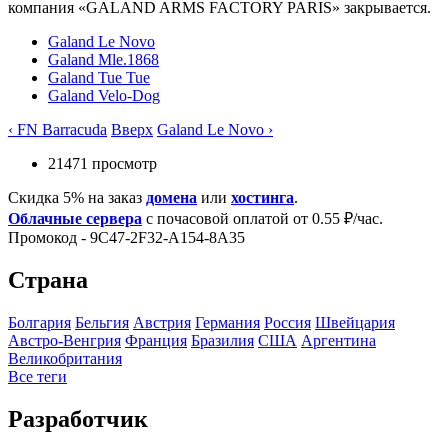
компания «GALAND ARMS FACTORY PARIS» закрывается.
Galand Le Novo
Galand Mle.1868
Galand Tue Tue
Galand Velo-Dog
‹ FN Barracuda
Вверх
Galand Le Novo ›
21471 просмотр
Скидка 5% на заказ
домена
или
хостинга
.
Облачные сервера
с почасовой оплатой от 0.55 ₽/час.
Промокод - 9C47-2F32-A154-8A35
Страна
Болгария
Бельгия
Австрия
Германия
Росcия
Швейцария
Австро-Венгрия
Франция
Бразилия
США
Аргентина
Великобритания
Все теги
Разработчик