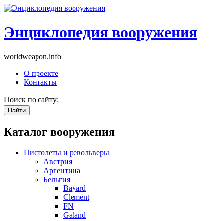
Энциклопедия вооружения
worldweapon.info
О проекте
Контакты
Поиск по сайту:
Каталог вооружения
Пистолеты и револьверы
Австрия
Аргентина
Бельгия
Bayard
Clement
FN
Galand