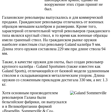
вооружение этих стран принят не
был.
Галановские револьверы выпускались и для коммерческой
продажи. Гражданские револьверы отличались от военных
образцов меньшим калибром и размерами. Кроме того,
характерной отличительной чертой револьверов гражданского
типа являлся круглый ствол, в то время как военные образцы
имели граненый ствол. На гражданском рынке оружия
наиболее известным стал револьвер Galand калибра 9 мм.
Длина этого оружия составляла 229 мм при длине ствола 94
мм.
Также, в качестве оружия для охоты, был создан револьвер
крупного калибра - Galand Sportsmen (также известен как
Galand Sports), отличающийся от базовой модели удлиненным
стволом и складывающимся металлическим упором. Длина
оружия со сложенным прикладом достигала 330 мм, а вес 1.3
кг.
Хотя основным производителем
револьверов Галана были
бельгийские фабрики, он выпускался
и в Великобритании фирмой
«Braendlin, Sommerville & Co»,