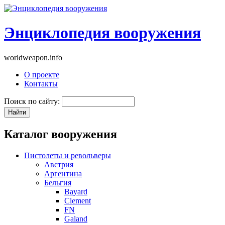
Энциклопедия вооружения
worldweapon.info
О проекте
Контакты
Поиск по сайту:
Каталог вооружения
Пистолеты и револьверы
Австрия
Аргентина
Бельгия
Bayard
Clement
FN
Galand