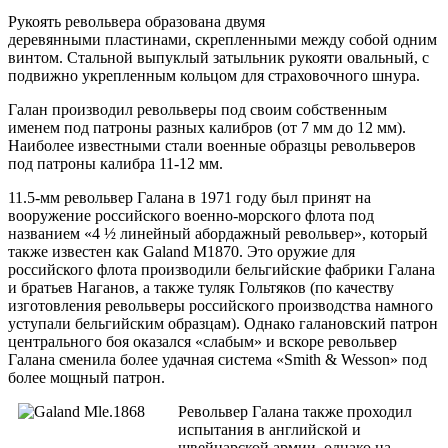
Рукоять револьвера образована двумя
деревянными пластинами, скрепленными между собой одним
винтом. Стальной выпуклый затыльник рукояти овальный, с
подвижно укрепленным кольцом для страховочного шнура.
Галан производил револьверы под своим собственным
именем под патроны разных калибров (от 7 мм до 12 мм).
Наиболее известными стали военные образцы револьверов
под патроны калибра 11-12 мм.
11.5-мм револьвер Галана в 1971 году был принят на
вооружение российского военно-морского флота под
названием «4 ½ линейный абордажный револьвер», который
также известен как Galand M1870. Это оружие для
российского флота производили бельгийские фабрики Галана
и братьев Наганов, а также туляк Гольтяков (по качеству
изготовления револьверы российского производства намного
уступали бельгийским образцам). Однако галановский патрон
центрального боя оказался «слабым» и вскоре револьвер
Галана сменила более удачная система «Smith & Wesson» под
более мощный патрон.
Револьвер Галана также проходил
испытания в английской и
швейцарской армии, однако на