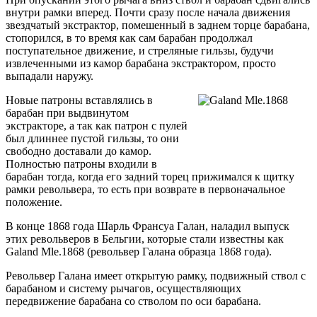
внутри рамки вперед. Почти сразу после начала движения
звездчатый экстрактор, помешенный в заднем торце барабана,
стопорился, в то время как сам барабан продолжал
поступательное движение, и стреляные гильзы, будучи
извлеченными из камор барабана экстрактором, просто
выпадали наружу.
Новые патроны вставлялись в
барабан при выдвинутом
экстракторе, а так как патрон с пулей
был длиннее пустой гильзы, то они
свободно доставали до камор.
Полностью патроны входили в
барабан тогда, когда его задний торец прижимался к щитку
рамки револьвера, то есть при возврате в первоначальное
положение.
В конце 1868 года Шарль Франсуа Галан, наладил выпуск
этих револьверов в Бельгии, которые стали известны как
Galand Mle.1868 (револьвер Галана образца 1868 года).
Револьвер Галана имеет открытую рамку, подвижный ствол с
барабаном и систему рычагов, осуществляющих
передвижение барабана со стволом по оси барабана.