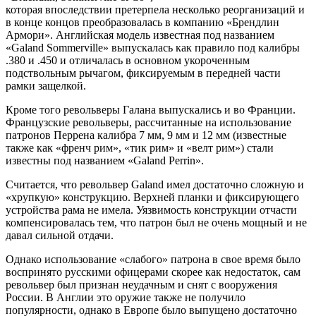
которая впоследствии претерпела несколько реорганизаций и
в конце концов преобразовалась в компанию «Брендлин
Армори». Английская модель известная под названием
«Galand Sommerville» выпускалась как правило под калибры
.380 и .450 и отличалась в основном укороченным
подствольным рычагом, фиксируемым в передней части
рамки защелкой.
Кроме того револьверы Галана выпускались и во Франции.
Французские револьверы, рассчитанные на использование
патронов Перрена калибра 7 мм, 9 мм и 12 мм (известные
также как «френч рим», «тик рим» и «велт рим») стали
известны под названием «Galand Perrin».
Считается, что револьвер Galand имел достаточно сложную и
«хрупкую» конструкцию. Верхней планки и фиксирующего
устройства рама не имела. Уязвимость конструкции отчасти
компенсировалась тем, что патрон был не очень мощный и не
давал сильной отдачи.
Однако использование «слабого» патрона в свое время было
воспринято русскими офицерами скорее как недостаток, сам
револьвер был признан неудачным и снят с вооружения
России. В Англии это оружие также не получило
популярности, однако в Европе было выпущено достаточно