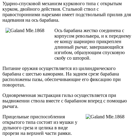
Ударно-спусковой механизм куркового типа с открытым
курком, двойного действия. Стальной ствол с
правосторонними нарезами имеет подствольный прилив для
надевания на ось барабана.
Ось барабана жестко соединена с
корпусом револьвера, и к переднему
ее концу шарнирно прикреплен
длинный рычаг, завершающийся
изгибом, образующим спусковую
скобу со шпорой.
Питание оружия осуществляется из цилиндрического
барабана с шестью каморами. На заднем срезе барабана
расположены пазы, обеспечивающие его фиксацию при
поворотах.
Одновременная экстракция гильз осуществляется при
выдвижении ствола вместе с барабаном вперед с помощью
рычага.
Прицельные приспособления
открытого типа состоят из мушки у
дульного среза и целика в виде
прорези на верхней части рамки.