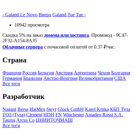
‹ Galand Le Novo
Вверх
Galand Tue Tue ›
10942 просмотра
Скидка 5% на заказ
домена или хостинга
. Промокод - 9C47-
2F32-A154-8A35
Облачные сервера
с почасовой оплатой от 0.37 ₽/час.
Страна
Франция
Росcия
Бельгия
Австрия
Аргентина
Чехия
Болгария
Германия
Бразилия
Австро-Венгрия
Великобритания
США
Все теги
Разработчик
Nagant
Bersa
ИжМех
Steyr
Glock GmbH
Karel Krnka
КБП Тула
ТОЗ (Тула)
Clement
HDH
FN
Winchester
Amadeo Rossi S.A.
Taurus
Arcus Co
ЦНИИТОЧМАШ
Все теги