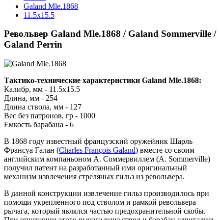
Galand Mle.1868
11.5х15.5
Револьвер Galand Mle.1868 / Galand Sommerville /
Galand Perrin
Тактико-технические характеристики Galand Mle.1868:
Калибр, мм - 11.5х15.5
Длина, мм - 254
Длина ствола, мм - 127
Вес без патронов, гр - 1000
Емкость барабана - 6
В 1868 году известный французский оружейник Шарль
Франсуа Галан (
Charles François Galand
) вместе со своим
английским компаньоном А. Соммервиллем (A. Sommerville)
получил патент на разработанный ими оригинальный
механизм извлечения стреляных гильз из револьвера.
В данной конструкции извлечение гильз производилось при
помощи укрепленного под стволом и рамкой револьвера
рычага, который являлся частью предохранительной скобы.
При опускании этого рычага вниз ствол и барабан сдвигались