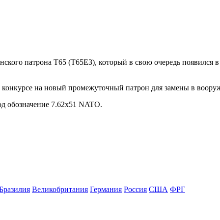
анского патрона T65 (Т65ЕЗ), который в свою очередь появился в
в конкурсе на новый промежуточный патрон для замены в воору
од обозначение 7.62x51 NATO.
Бразилия
Великобритания
Германия
Россия
США
ФРГ