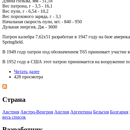
Длина гильзы, мм - 51,18
Вес патрона, г - 3,5 - 16,1
Вес пули, г - 6,54 - 10,2
Вес порохового заряда, г - 3,1
Начальная скорость пули, м/с - 840 - 950
Дульная энергия, Дж - 3600
Патрон калибра 7,62x51 разработан в 1947 году на базе америк
Springfield.
В 1949 году патрон под обозначением Т65 принимает участие 
В 1952 году в США этот патрон принимается на вооружение п
Читать далее
428 просмотра
Страна
Австрия
Австро-Венгрия
Англия
Аргентина
Бельгия
Болгария
весь список
Разработчик