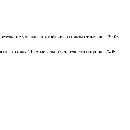
 результате уменьшения габаритов гильзы от патрона .30-06
женных силах США морально устаревшего патрона .30-06.