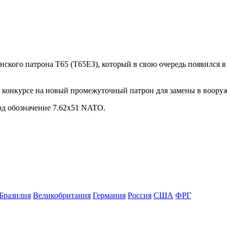
анского патрона T65 (Т65ЕЗ), который в свою очередь появился в
в конкурсе на новый промежуточный патрон для замены в воору
од обозначение 7.62x51 NATO.
Бразилия
Великобритания
Германия
Россия
США
ФРГ