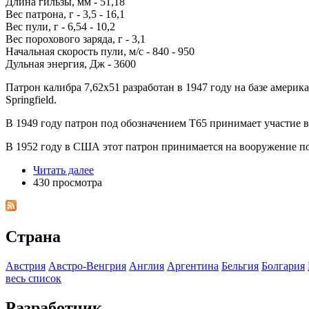
Длина гильзы, мм - 51,18
Вес патрона, г - 3,5 - 16,1
Вес пули, г - 6,54 - 10,2
Вес порохового заряда, г - 3,1
Начальная скорость пули, м/с - 840 - 950
Дульная энергия, Дж - 3600
Патрон калибра 7,62x51 разработан в 1947 году на базе америк
Springfield.
В 1949 году патрон под обозначением Т65 принимает участие 
В 1952 году в США этот патрон принимается на вооружение п
Читать далее
430 просмотра
Страна
Австрия
Австро-Венгрия
Англия
Аргентина
Бельгия
Болгария
весь список
Разработчик