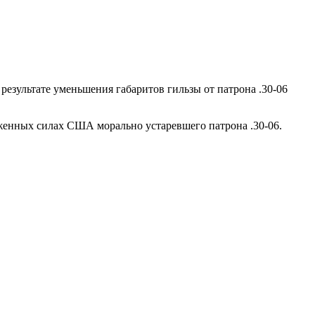
 результате уменьшения габаритов гильзы от патрона .30-06
женных силах США морально устаревшего патрона .30-06.