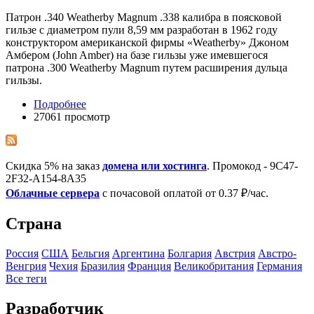
Патрон .340 Weatherby Magnum .338 калибра в поясковой
гильзе с диаметром пули 8,59 мм разработан в 1962 году
конструктором американской фирмы «Weatherby» Джоном
Амбером (John Amber) на базе гильзы уже имевшегося
патрона .300 Weatherby Magnum путем расширения дульца
гильзы.
Подробнее
27061 просмотр
Скидка 5% на заказ
домена или хостинга
. Промокод - 9C47-
2F32-A154-8A35
Облачные сервера
с почасовой оплатой от 0.37 ₽/час.
Страна
Росcия
США
Бельгия
Аргентина
Болгария
Австрия
Австро-
Венгрия
Чехия
Бразилия
Франция
Великобритания
Германия
Все теги
Разработчик