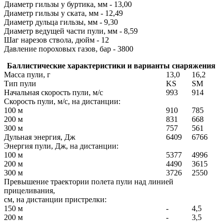
Диаметр гильзы у буртика, мм - 13,00
Диаметр гильзы у ската, мм - 12,49
Диаметр дульца гильзы, мм - 9,30
Диаметр ведущей части пули, мм - 8,59
Шаг нарезов ствола, дюйм - 12
Давление пороховых газов, бар - 3800
Баллистические характеристики и варианты снаряжения
Масса пули, г
13,0
16,2
Тип пули
KS
SM
Начальная скорость пули, м/с
993
914
Скорость пули, м/с, на дистанции:
100 м
910
785
200 м
831
668
300 м
757
561
Дульная энергия, Дж
6409
6766
Энергия пули, Дж, на дистанции:
100 м
5377
4996
200 м
4490
3615
300 м
3726
2550
Превышение траектории полета пули над линией
прицеливания,
см, на дистанции пристрелки:
150 м
-
4,5
200 м
-
3,5