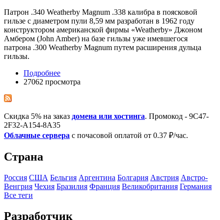
Патрон .340 Weatherby Magnum .338 калибра в поясковой
гильзе с диаметром пули 8,59 мм разработан в 1962 году
конструктором американской фирмы «Weatherby» Джоном
Амбером (John Amber) на базе гильзы уже имевшегося
патрона .300 Weatherby Magnum путем расширения дульца
гильзы.
Подробнее
27062 просмотра
Скидка 5% на заказ
домена или хостинга
. Промокод - 9C47-
2F32-A154-8A35
Облачные сервера
с почасовой оплатой от 0.37 ₽/час.
Страна
Росcия
США
Бельгия
Аргентина
Болгария
Австрия
Австро-
Венгрия
Чехия
Бразилия
Франция
Великобритания
Германия
Все теги
Разработчик