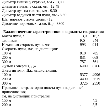
Диаметр гильзы у буртика, мм - 13,00
Диаметр гильзы у ската, мм - 12,49
Диаметр дульца гильзы, мм - 9,30
Диаметр ведущей части пули, мм - 8,59
Шаг нарезов ствола, дюйм - 12
Давление пороховых газов, бар - 3800
Баллистические характеристики и варианты снаряжения
Масса пули, г
13,0
16,2
Тип пули
KS
SM
Начальная скорость пули, м/с
993
914
Скорость пули, м/с, на дистанции:
100 м
910
785
200 м
831
668
300 м
757
561
Дульная энергия, Дж
6409
6766
Энергия пули, Дж, на дистанции:
100 м
5377
4996
200 м
4490
3615
300 м
3726
2550
Превышение траектории полета пули над линией
прицеливания,
см, на дистанции пристрелки:
150 м
-
4,5
200 м
-
3,5