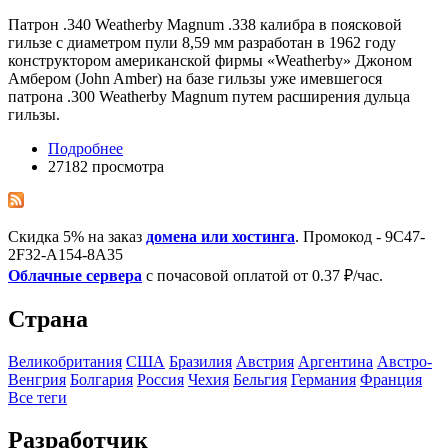
Патрон .340 Weatherby Magnum .338 калибра в поясковой
гильзе с диаметром пули 8,59 мм разработан в 1962 году
конструктором американской фирмы «Weatherby» Джоном
Амбером (John Amber) на базе гильзы уже имевшегося
патрона .300 Weatherby Magnum путем расширения дульца
гильзы.
Подробнее
27182 просмотра
Скидка 5% на заказ
домена или хостинга
. Промокод - 9C47-
2F32-A154-8A35
Облачные сервера
с почасовой оплатой от 0.37 ₽/час.
Страна
Великобритания
США
Бразилия
Австрия
Аргентина
Австро-
Венгрия
Болгария
Росcия
Чехия
Бельгия
Германия
Франция
Все теги
Разработчик