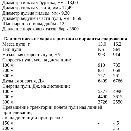
Диаметр гильзы у буртика, мм - 13,00
Диаметр гильзы у ската, мм - 12,49
Диаметр дульца гильзы, мм - 9,30
Диаметр ведущей части пули, мм - 8,59
Шаг нарезов ствола, дюйм - 12
Давление пороховых газов, бар - 3800
Баллистические характеристики и варианты снаряжения
Масса пули, г
13,0
16,2
Тип пули
KS
SM
Начальная скорость пули, м/с
993
914
Скорость пули, м/с, на дистанции:
100 м
910
785
200 м
831
668
300 м
757
561
Дульная энергия, Дж
6409
6766
Энергия пули, Дж, на дистанции:
100 м
5377
4996
200 м
4490
3615
300 м
3726
2550
Превышение траектории полета пули над линией
прицеливания,
см, на дистанции пристрелки:
150 м
-
4,5
200 м
-
3,5