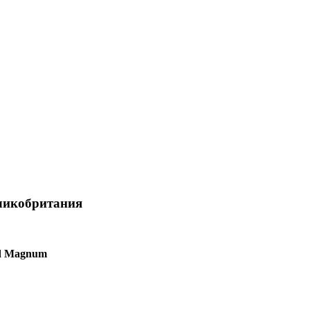
еликобритания
nd Magnum