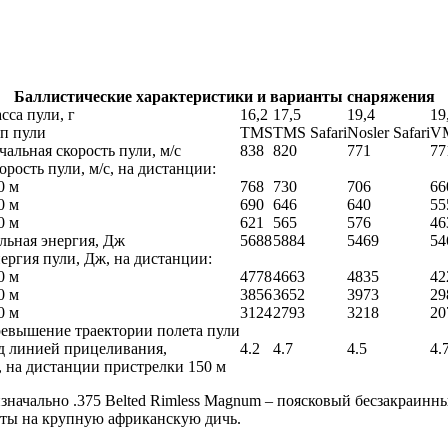
Баллистические характеристики и варианты снаряжения
сса пули, г
16,2
17,5
19,4
19
п пули
TMS
TMS Safari
Nosler Safari
V
чальная скорость пули, м/с
838
820
771
77
орость пули, м/с, на дистанции:
0 м
768
730
706
66
0 м
690
646
640
55
0 м
621
565
576
46
льная энергия, Дж
5688
5884
5469
54
ергия пули, Дж, на дистанции:
0 м
4778
4663
4835
42
0 м
3856
3652
3973
29
0 м
3124
2793
3218
20
евышение траектории полета пули
д линией прицеливания,
4.2
4.7
4.5
4.
, на дистанции пристрелки 150 м
значально .375 Belted Rimless Magnum – поясковый бесзакраинн
хоты на крупную африканскую дичь.