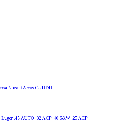
ersa
Nagant
Arcus Co
HDH
 Luger
.45 AUTO
.32 ACP
.40 S&W
.25 ACP