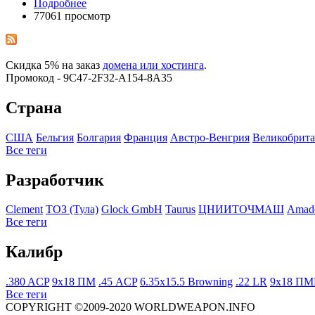
Подробнее
77061 просмотр
Скидка 5% на заказ
домена или хостинга
.
Промокод - 9C47-2F32-A154-8A35
Страна
США
Бельгия
Болгария
Франция
Австро-Венгрия
Великобрит
Все теги
Разработчик
Clement
ТОЗ (Тула)
Glock GmbH
Taurus
ЦНИИТОЧМАШ
Amade
Все теги
Калибр
.380 ACP
9x18 ПМ
.45 ACP
6.35x15.5 Browning
.22 LR
9x18 П
Все теги
COPYRIGHT ©2009-2020 WORLDWEAPON.INFO