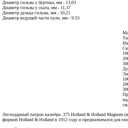
Диаметр гильзы у буртика, мм - 13,03
Диаметр гильзы у ската, мм - 11,37
Диаметр дульца гильзы, мм - 10,21
Диаметр ведущей части пули, мм - 9.53
Ма
Ти
На
Ск
10
20
30
Ду
Эн
10
20
30
Пр
на
см
Легендарный патрон калибра .375 Holland & Holland Magnum (и
фирмой Holland & Holland в 1912 году и предназначался для о