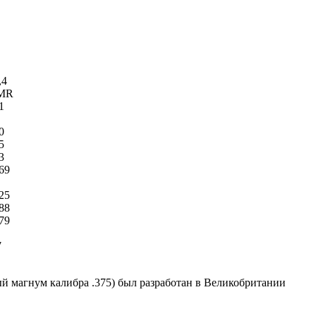
,4
MR
1
0
5
3
69
25
88
79
7
ый магнум калибра .375) был разработан в Великобритании