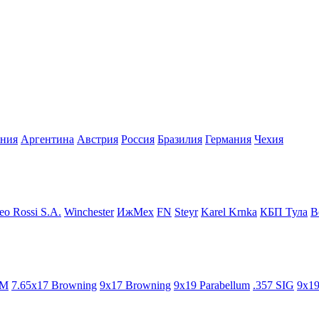
ания
Аргентина
Австрия
Росcия
Бразилия
Германия
Чехия
o Rossi S.A.
Winchester
ИжМех
FN
Steyr
Karel Krnka
КБП Тула
B
ММ
7.65x17 Browning
9x17 Browning
9x19 Parabellum
.357 SIG
9x19