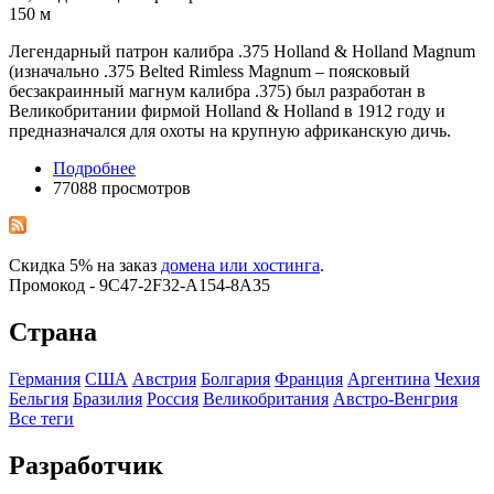
150 м
Легендарный патрон калибра .375 Holland & Holland Magnum
(изначально .375 Belted Rimless Magnum – поясковый
бесзакраинный магнум калибра .375) был разработан в
Великобритании фирмой Holland & Holland в 1912 году и
предназначался для охоты на крупную африканскую дичь.
Подробнее
77088 просмотров
Скидка 5% на заказ
домена или хостинга
.
Промокод - 9C47-2F32-A154-8A35
Страна
Германия
США
Австрия
Болгария
Франция
Аргентина
Чехия
Бельгия
Бразилия
Росcия
Великобритания
Австро-Венгрия
Все теги
Разработчик