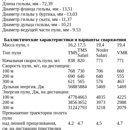
Длина гильзы, мм - 72,39
Диаметр фланца гильзы, мм - 13,51
Диаметр гильзы у буртика, мм - 13,03
Диаметр гильзы у ската, мм - 11,37
Диаметр дульца гильзы, мм - 10,21
Диаметр ведущей части пули, мм - 9.53
Баллистические характеристики и варианты снаряжения
Масса пули, г
16,2
17,5
19,4
19,4
TMS
Nosler
Тип пули
TMS
VMR
Safari
Safari
Начальная скорость пули, м/с
838
820
771
771
Скорость пули, м/с, на дистанции:
100 м
768
730
706
660
200 м
690
646
640
555
300 м
621
565
576
463
Дульная энергия, Дж
5688
5884
5469
5469
Энергия пули, Дж, на дистанции:
100 м
4778
4663
4835
4225
200 м
3856
3652
3973
2988
300 м
3124
2793
3218
2079
Превышение траектории полета
пули
над линией прицеливания,
4.2
4.7
4.5
4.7
см, на дистанции пристрелки