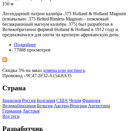
150 м
Легендарный патрон калибра .375 Holland & Holland Magnum
(изначально .375 Belted Rimless Magnum – поясковый
бесзакраинный магнум калибра .375) был разработан в
Великобритании фирмой Holland & Holland в 1912 году и
предназначался для охоты на крупную африканскую дичь.
Подробнее
77088 просмотров
Скидка 5% на заказ
домена или хостинга
.
Промокод - 9C47-2F32-A154-8A35
Страна
Бразилия
Росcия
Болгария
США
Чехия
Франция
Великобритания
Бельгия
Австро-Венгрия
Аргентина
Германия
Австрия
Все теги
Разработчик