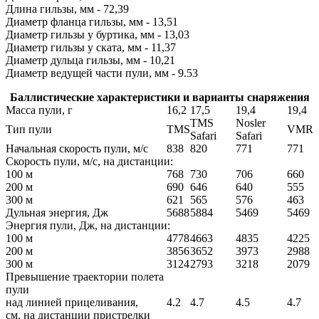
Длина гильзы, мм - 72,39
Диаметр фланца гильзы, мм - 13,51
Диаметр гильзы у буртика, мм - 13,03
Диаметр гильзы у ската, мм - 11,37
Диаметр дульца гильзы, мм - 10,21
Диаметр ведущей части пули, мм - 9.53
Баллистические характеристики и варианты снаряжения
Масса пули, г
16,2
17,5
19,4
19,4
TMS
Nosler
Тип пули
TMS
VMR
Safari
Safari
Начальная скорость пули, м/с
838
820
771
771
Скорость пули, м/с, на дистанции:
100 м
768
730
706
660
200 м
690
646
640
555
300 м
621
565
576
463
Дульная энергия, Дж
5688
5884
5469
5469
Энергия пули, Дж, на дистанции:
100 м
4778
4663
4835
4225
200 м
3856
3652
3973
2988
300 м
3124
2793
3218
2079
Превышение траектории полета
пули
над линией прицеливания,
4.2
4.7
4.5
4.7
см, на дистанции пристрелки