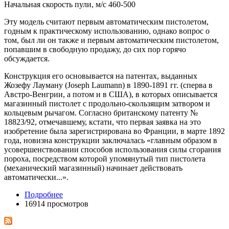
Начальная скорость пули, м/с 460-500
Эту модель считают первым автоматическим пистолетом,
годным к практическому использованию, однако вопрос о
том, был ли он также и первым автоматическим пистолетом,
попавшим в свободную продажу, до сих пор горячо
обсуждается.
Конструкция его основывается на патентах, выданных
Жозефу Лауману (Joseph Laumann) в 1890-1891 гг. (сперва в
Австро-Венгрии, а потом и в США), в которых описывается
магазинный пистолет с продольно-скользящим затвором и
кольцевым рычагом. Согласно британскому патенту №
18823/92, отмечавшему, кстати, что первая заявка на это
изобретение была зарегистрирована во Франции, в марте 1892
года, новизна конструкции заключалась «главным образом в
усовершенствовании способов использования силы сгорания
пороха, посредством которой упомянутый тип пистолета
(механический магазинный) начинает действовать
автоматически...».
Подробнее
16914 просмотров