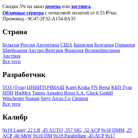
Скидка 5% на заказ
домена
или
хостинга
.
Облачные сервера
с почасовой оплатой от 0.55 ₽/час.
Промокод - 9C47-2F32-A154-8A35
Страна
Бельгия
Росcия
Аргентина
США
Бразилия
Болгария
Германия
Швейцария
Австро-Венгрия
Франция
Великобритания
Австрия
Все теги
Разработчик
ТОЗ (Тула)
ЦНИИТОЧМАШ
Karel Krnka
FN
Bersa
КБП Тула
HDH
ИжМех
Taurus
Amadeo Rossi S.A.
Glock GmbH
Winchester
Nagant
Steyr
Arcus Co
Clement
Все теги
Калибр
9x19 Luger
.22 LR
.45 AUTO
.357 SIG
.32 ACP
9x18 ПММ
.25
ACP
.40 S&W
9x18 ПМ
9x19 Parabellum
.45 ACP
9x17