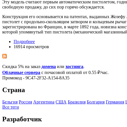
Эту модель считают первым автоматическим пистолетом, годны
свободную продажу, до сих пор горячо обсуждается.
Конструкция его основывается на патентах, выданных Жозефу Л
пистолет с продольно-скользящим затвором и кольцевым рычаго
зарегистрирована во Франции, в марте 1892 года, новизна ко
которой упомянутый тип пистолета (механический магазинный) 
Подробнее
16914 просмотров
Скидка 5% на заказ
домена
или
хостинга
.
Облачные сервера
с почасовой оплатой от 0.55 ₽/час.
Промокод - 9C47-2F32-A154-8A35
Страна
Бельгия
Росcия
Аргентина
США
Бразилия
Болгария
Германия
Все теги
Разработчик