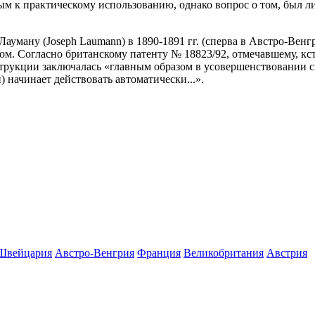
м к практическому использованию, однако вопрос о том, был л
ауману (Joseph Laumann) в 1890-1891 гг. (сперва в Австро-Вен
м. Согласно британскому патенту № 18823/92, отмечавшему, кста
нструкции заключалась «главным образом в усовершенствовании 
начинает действовать автоматически...».
Швейцария
Австро-Венгрия
Франция
Великобритания
Австрия