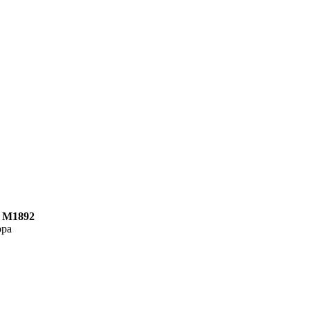
n M1892
ора