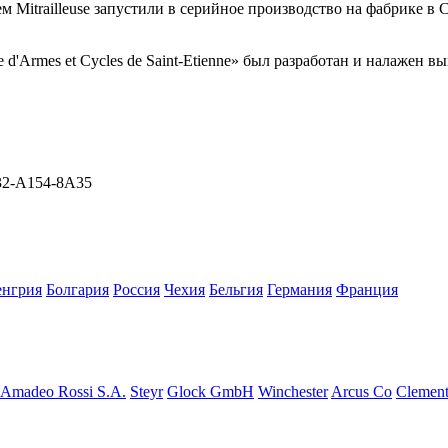
Mitrailleuse запустили в серийное производство на фабрике в Сен
 d'Armes et Cycles de Saint-Etienne» был разработан и налажен в
F32-A154-8A35
енгрия
Болгария
Росcия
Чехия
Бельгия
Германия
Франция
Amadeo Rossi S.A.
Steyr
Glock GmbH
Winchester
Arcus Co
Clemen