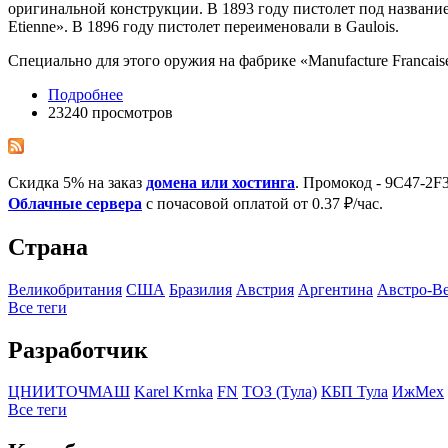
оригинальной конструкции. В 1893 году пистолет под названием 
Etienne». В 1896 году пистолет переименовали в Gaulois.
Специально для этого оружия на фабрике «Manufacture Francaise
Подробнее
23240 просмотров
Скидка 5% на заказ
домена или хостинга
. Промокод - 9C47-2
Облачные сервера
с почасовой оплатой от 0.37 ₽/час.
Страна
Великобритания
США
Бразилия
Австрия
Аргентина
Австро-В
Все теги
Разработчик
ЦНИИТОЧМАШ
Karel Krnka
FN
ТОЗ (Тула)
КБП Тула
ИжМех
Все теги