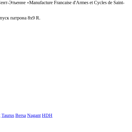
т-Этьенне «Manufacture Francaise d'Armes et Cycles de Saint-
ыпуск патрона 8x9 R.
t
Taurus
Bersa
Nagant
HDH