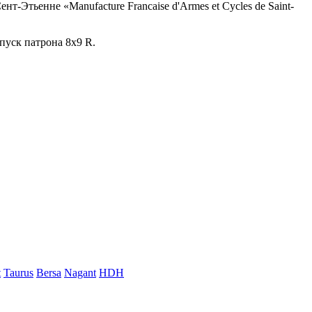
т-Этьенне «Manufacture Francaise d'Armes et Cycles de Saint-
ыпуск патрона 8x9 R.
t
Taurus
Bersa
Nagant
HDH