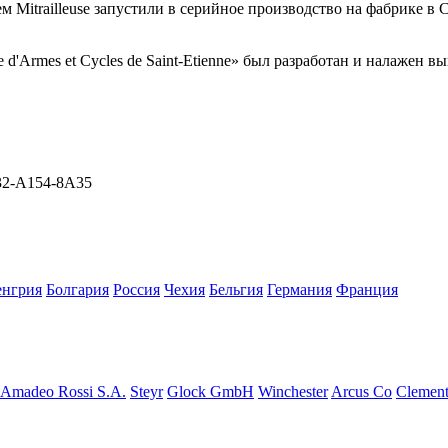
Mitrailleuse запустили в серийное производство на фабрике в Сен
 d'Armes et Cycles de Saint-Etienne» был разработан и налажен в
F32-A154-8A35
енгрия
Болгария
Росcия
Чехия
Бельгия
Германия
Франция
Amadeo Rossi S.A.
Steyr
Glock GmbH
Winchester
Arcus Co
Clemen