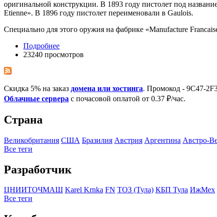
оригинальной конструкции. В 1893 году пистолет под названием 
Etienne». В 1896 году пистолет переименовали в Gaulois.
Специально для этого оружия на фабрике «Manufacture Francaise
Подробнее
23240 просмотров
Скидка 5% на заказ
домена или хостинга
. Промокод - 9C47-2
Облачные сервера
с почасовой оплатой от 0.37 ₽/час.
Страна
Великобритания
США
Бразилия
Австрия
Аргентина
Австро-В
Все теги
Разработчик
ЦНИИТОЧМАШ
Karel Krnka
FN
ТОЗ (Тула)
КБП Тула
ИжМех
Все теги