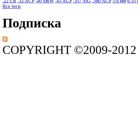
.22 LR
.32 ACP
.40 S&W
.45 ACP
.357 SIG
.380 ACP
5.6 мм
6.35
Все теги
Подписка
COPYRIGHT ©2009-201