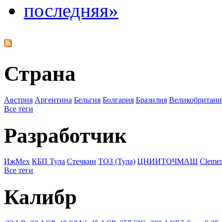
последняя»
Страна
Австрия
Аргентина
Бельгия
Болгария
Бразилия
Великобритани
Все теги
Разработчик
ИжМех
КБП Тула
Стечкин
ТОЗ (Тула)
ЦНИИТОЧМАШ
Cleme
Все теги
Калибр