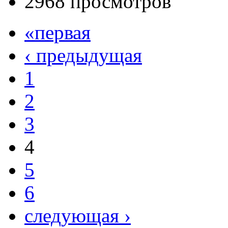
2968 просмотров
«первая
‹ предыдущая
1
2
3
4
5
6
следующая ›