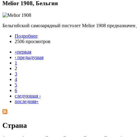
Melior 1908, Бельгия
Бельгийский самозарядный пистолет Melior 1908 предназначен д
Подробнее
2506 просмотров
«первая
‹ предыдущая
1
2
3
4
5
6
следующая ›
последняя»
Страна