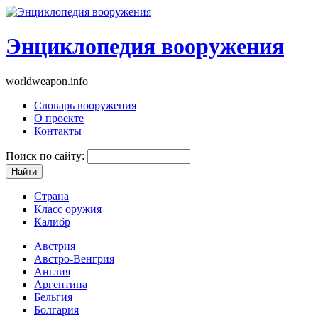
Энциклопедия вооружения
worldweapon.info
Словарь вооружения
О проекте
Контакты
Поиск по сайту:
Страна
Класс оружия
Калибр
Австрия
Австро-Венгрия
Англия
Аргентина
Бельгия
Болгария