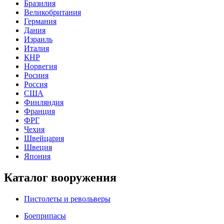
Бразилия
Великобритания
Германия
Дания
Израиль
Италия
КНР
Норвегия
Росиия
Россия
США
Финляндия
Франция
ФРГ
Чехия
Швейцария
Швеция
Япония
Каталог вооружения
Пистолеты и револьверы
Боеприпасы