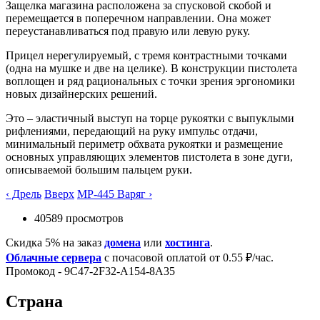
Защелка магазина расположена за спусковой скобой и
перемещается в поперечном направлении. Она может
переустанавливаться под правую или левую руку.
Прицел нерегулируемый, с тремя контрастными точками
(одна на мушке и две на целике). В конструкции пистолета
воплощен и ряд рациональных с точки зрения эргономики
новых дизайнерских решений.
Это – эластичный выступ на торце рукоятки с выпуклыми
рифлениями, передающий на руку импульс отдачи,
минимальный периметр обхвата рукоятки и размещение
основных управляющих элементов пистолета в зоне дуги,
описываемой большим пальцем руки.
‹ Дрель
Вверх
МР-445 Варяг ›
40589 просмотров
Скидка 5% на заказ
домена
или
хостинга
.
Облачные сервера
с почасовой оплатой от 0.55 ₽/час.
Промокод - 9C47-2F32-A154-8A35
Страна