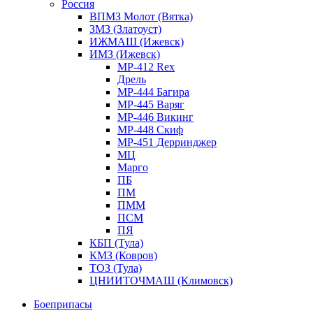
Россия
ВПМЗ Молот (Вятка)
ЗМЗ (Златоуст)
ИЖМАШ (Ижевск)
ИМЗ (Ижевск)
MP-412 Rex
Дрель
МР-444 Багира
МР-445 Варяг
МР-446 Викинг
МР-448 Скиф
МР-451 Дерринджер
МЦ
Марго
ПБ
ПМ
ПММ
ПСМ
ПЯ
КБП (Тула)
КМЗ (Ковров)
ТОЗ (Тула)
ЦНИИТОЧМАШ (Климовск)
Боеприпасы