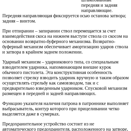
передняя и задняя
направляющие.
Передняя направляющая фиксируется осью останова затвора;
задняя – винтом.
При отпирании – запирании ствол перемещается за счет
взаимодействия скоса на нижнем выступе ствола со скосом на
основании возвратно-буферного механизма. Возвратно-
буферный механизм обеспечивает амортизацию ударов ствола
и затвора в крайнем заднем положении.
Ударный механизм – ударникового типа, со специальным
взводителем ударника, напоминающим внешне курок
обычного пистолета. Эта конструктивная особенность
позволяет стрелку взводить ударник вручную и таким образом
осуществлять стрельбу как самовзводом, так и с
предварительно взведенным ударником. Спусковой механизм
размещен в передней и задней направляющих.
Функцию указателя наличия патрона в патроннике выполняет
выбрасыватель, контур которого при прицеливании четко
выделяется даже в сумерках.
Предохранительное устройство состоит из не
автоматического предохранителя, расположенного на затворе,