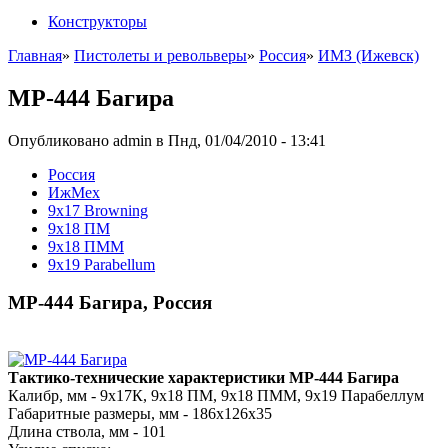
Конструкторы
Главная
»
Пистолеты и револьверы
»
Россия
»
ИМЗ (Ижевск)
МР-444 Багира
Опубликовано admin в Пнд, 01/04/2010 - 13:41
Росcия
ИжМех
9x17 Browning
9x18 ПМ
9x18 ПММ
9x19 Parabellum
МР-444 Багира, Россия
Тактико-технические характеристики МР-444 Багира
Калибр, мм - 9х17К, 9х18 ПМ, 9х18 ПММ, 9х19 Парабеллум
Габаритные размеры, мм - 186х126х35
Длина ствола, мм - 101