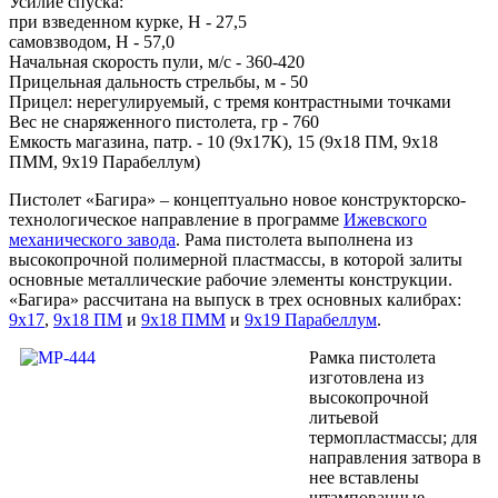
Усилие спуска:
при взведенном курке, Н - 27,5
самовзводом, Н - 57,0
Начальная скорость пули, м/с - 360-420
Прицельная дальность стрельбы, м - 50
Прицел: нерегулируемый, с тремя контрастными точками
Вес не снаряженного пистолета, гр - 760
Емкость магазина, патр. - 10 (9х17К), 15 (9х18 ПМ, 9х18
ПММ, 9х19 Парабеллум)
Пистолет «Багира» – концептуально новое конструкторско-
технологическое направление в программе
Ижевского
механического завода
. Рама пистолета выполнена из
высокопрочной полимерной пластмассы, в которой залиты
основные металлические рабочие элементы конструкции.
«Багира» рассчитана на выпуск в трех основных калибрах:
9х17
,
9х18 ПМ
и
9х18 ПММ
и
9х19 Парабеллум
.
Рамка пистолета
изготовлена из
высокопрочной
литьевой
термопластмассы; для
направления затвора в
нее вставлены
штампованные