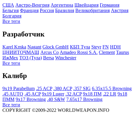
США
Австро-Венгрия
Аргентина
Швейцария
Германия
Бельгия
Франция
Росcия
Бразилия
Великобритания
Австрия
Болгария
Все теги
Разработчик
Karel Krnka
Nagant
Glock GmbH
КБП Тула
Steyr
FN
HDH
ЦНИИТОЧМАШ
Arcus Co
Amadeo Rossi S.A.
Clement
Taurus
ИжМех
ТОЗ (Тула)
Bersa
Winchester
Все теги
Калибр
9x19 Parabellum
.25 ACP
.380 ACP
.357 SIG
6.35x15.5 Browning
.45 AUTO
.45 ACP
9x19 Luger
.32 ACP
9x18 ПМ
.22 LR
9x18
ПММ
9x17 Browning
.40 S&W
7.65x17 Browning
Все теги
COPYRIGHT ©2009-2022 WORLDWEAPON.INFO