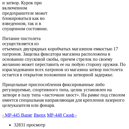
и затвор. Курок при
включенном
предохранителе может
блокироваться как во
взведенном, так и в
спущенном состоянии.
Питание пистолета
осуществляется из
отъемных двухрядных коробчатых магазинов емкостью 17
патронов. Защелка фиксатора магазина расположена в
основании спусковой скобы, причем стрелок по своему
желанию может переставить ее на любую сторону оружия. По
израсходовании всех патронов из магазина затвор пистолета
остается в открытом положении на затворной задержке.
Прицельные приспособления фиксированные либо
регулируемые, спортивного типа, целик установлен на
затворе в пазу типа «ласточкин хвост». На рамке под стволом
имеется специальная направляющая для крепления лазерного
целеуказателя или фонаря.
‹ МР-445 Варяг
Вверх
МР-448 Скиф ›
32831 просмотр