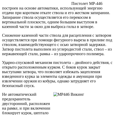
Пистолет МР-446
построен на основе автоматики, использующей энергию
отдачи при коротком откате ствола и его жестком запирании.
Запирание ствола осуществляется его перекосом в
вертикальной плоскости, одним большим выступом в
казенной части за окно для выброса гильз в затворе.
Снижение казенной части ствола для расцепления с затвором
осуществляется при помощи фигурного выреза в приливе под
стволом, взаимодействующего с осью затворной задержки.
Затвор пистолета выполнен из углеродистой стали, ствол – из
нержавеющей стали, рамка – из ударопрочного полимера.
Ударно-спусковой механизм пистолета – двойного действия, с
открыто расположенным курком. С боков курок закрыт
выступами затвора, что позволяет избежать зацепления
взведенного курка за элементы одежды и амуниции при
извлечении оружия из кобуры, однако затрудняет его
безопасный спуск.
Не автоматический
предохранитель
двусторонний, расположен
на рамке, и при включении
блокирует курок, шептало