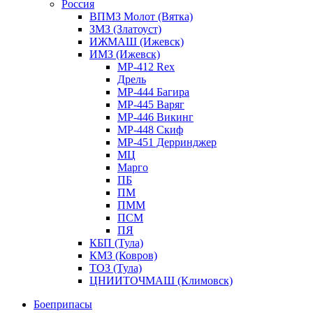
Россия
ВПМЗ Молот (Вятка)
ЗМЗ (Златоуст)
ИЖМАШ (Ижевск)
ИМЗ (Ижевск)
MP-412 Rex
Дрель
МР-444 Багира
МР-445 Варяг
МР-446 Викинг
МР-448 Скиф
МР-451 Дерринджер
МЦ
Марго
ПБ
ПМ
ПММ
ПСМ
ПЯ
КБП (Тула)
КМЗ (Ковров)
ТОЗ (Тула)
ЦНИИТОЧМАШ (Климовск)
Боеприпасы