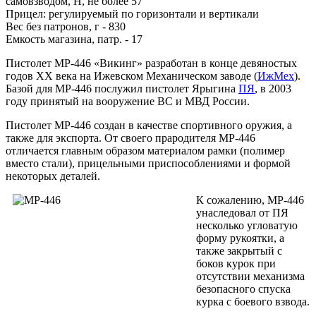
самовзводом, Н, не более 57
Прицел: регулируемый по горизонтали и вертикали
Вес без патронов, г - 830
Емкость магазина, патр. - 17
Пистолет МР-446 «Викинг» разработан в конце девяностых
годов ХХ века на Ижевском Механическом заводе (
ИжМех
).
Базой для МР-446 послужил пистолет Ярыгина
ПЯ
, в 2003
году принятый на вооружение ВС и МВД России.
Пистолет МР-446 создан в качестве спортивного оружия, а
также для экспорта. От своего прародителя МР-446
отличается главным образом материалом рамки (полимер
вместо стали), прицельными приспособлениями и формой
некоторых деталей.
К сожалению, МР-446
унаследовал от ПЯ
несколько угловатую
форму рукоятки, а
также закрытый с
боков курок при
отсутствии механизма
безопасного спуска
курка с боевого взвода.