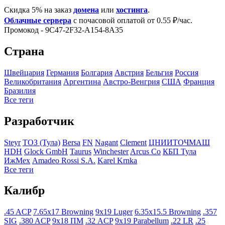
Скидка 5% на заказ
домена
или
хостинга
.
Облачные сервера
с почасовой оплатой от 0.55 ₽/час.
Промокод - 9C47-2F32-A154-8A35
Страна
Швейцария
Германия
Болгария
Австрия
Бельгия
Росcия
Великобритания
Аргентина
Австро-Венгрия
США
Франция
Бразилия
Все теги
Разработчик
Steyr
ТОЗ (Тула)
Bersa
FN
Nagant
Clement
ЦНИИТОЧМАШ
HDH
Glock GmbH
Taurus
Winchester
Arcus Co
КБП Тула
ИжМех
Amadeo Rossi S.A.
Karel Krnka
Все теги
Калибр
.45 ACP
7.65x17 Browning
9x19 Luger
6.35x15.5 Browning
.357
SIG
.380 ACP
9x18 ПМ
.32 ACP
9x19 Parabellum
.22 LR
.25