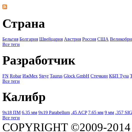
Страна
Бельгия
Болгария
Швейцария
Австрия
Росcия
США
Великобри
Все теги
Разработчик
FN
Robar
ИжМех
Steyr
Taurus
Glock GmbH
Стечкин
КБП Тула
Все теги
Калибр
9x18 ПМ
6.35 мм
9x19 Parabellum
.45 ACP
7.65 мм
9 мм
.357 SI
Все теги
COPYRIGHT ©2009-201