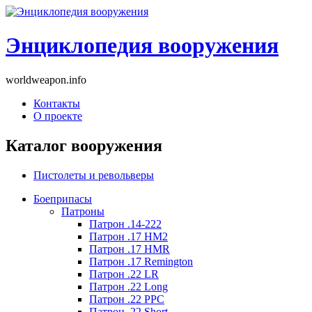
Энциклопедия вооружения
worldweapon.info
Контакты
О проекте
Каталог вооружения
Пистолеты и револьверы
Боеприпасы
Патроны
Патрон .14-222
Патрон .17 HM2
Патрон .17 HMR
Патрон .17 Remington
Патрон .22 LR
Патрон .22 Long
Патрон .22 PPC
Патрон .22 Short