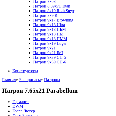
Патрон 7x63
Патрон 8.59x71 Titan
Патрон 8x19 Roth Steyr
Патрон 8x9 R
Патрон 9x17 Browning
Патрон 9x18 Ultra
Патрон 9x18 ПБМ
Патрон 9x18 ПМ
Патрон 9x18 ПММ
Патрон 9x19 Luger
Патрон 9x21
Патрон 9x21 IMI
Патрон 9x39 СП-5
Патрон 9x39 СП-6
Конструкторы
Главная
»
Боеприпасы
»
Патроны
Патрон 7.65x21 Parabellum
Германия
DWM
Георг Люгер
Хуго Боргхард