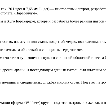
как .30 Luger и 7,65 мм Luger) — пистолетный патрон, разрабо
истолета «Парабеллум».
и Хуго Боргхардом, который разработал более ранний патрон —
ностью, из латуни или стали, покрытой медью, позволившая пом
или томпаком оболочкой и свинцовым сердечником.
 считается тупоконечная пуля со сплошной оболочкой и весом 6,
ейцарской армии. В последующем данный патрон был штатным бо
в полиции и специальных службах многих стран. Под этот патро
мании (фирма «Walther») оружие под этот патрон, так же, как и