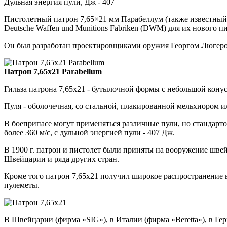
Дульная энергия пули, Дж - 407
Пистолетный патрон 7,65×21 мм Парабеллум (также известный 
Deutsche Waffen und Munitions Fabriken (DWM) для их нового п
Он был разработан проектировщиками оружия Георгом Люгером 
Патрон 7,65x21 Parabellum
Гильза патрона 7,65x21 - бутылочной формы с небольшой конус
Пуля - оболочечная, со стальной, плакированной мельхиором 
В боеприпасе могут применяться различные пули, но стандартом
более 360 м/c, с дульной энергией пули - 407 Дж.
В 1900 г. патрон и пистолет были приняты на вооружение шв
Швейцарии и ряда других стран.
Кроме того патрон 7,65x21 получил широкое распространение 
пулеметы.
В Швейцарии (фирма «SIG»), в Италии (фирма «Beretta»), в Гер