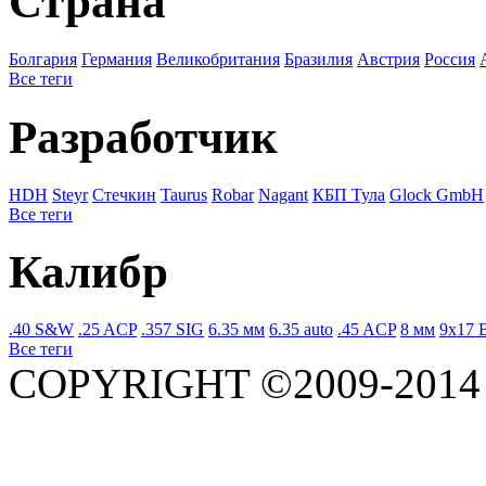
Страна
Болгария
Германия
Великобритания
Бразилия
Австрия
Росcия
Все теги
Разработчик
HDH
Steyr
Стечкин
Taurus
Robar
Nagant
КБП Тула
Glock GmbH
Все теги
Калибр
.40 S&W
.25 ACP
.357 SIG
6.35 мм
6.35 auto
.45 ACP
8 мм
9x17 
Все теги
COPYRIGHT ©2009-201