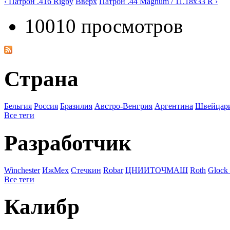
‹ Патрон .416 Rigby
Вверх
Патрон .44 Magnum / 11.18x33 R ›
10010 просмотров
Страна
Бельгия
Росcия
Бразилия
Австро-Венгрия
Аргентина
Швейцар
Все теги
Разработчик
Winchester
ИжМех
Стечкин
Robar
ЦНИИТОЧМАШ
Roth
Gloc
Все теги
Калибр