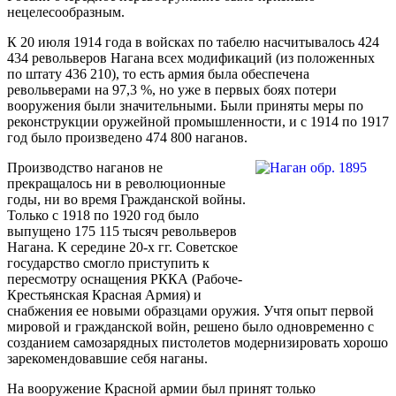
нецелесообразным.
К 20 июля 1914 года в войсках по табелю насчитывалось 424
434 револьверов Нагана всех модификаций (из положенных
по штату 436 210), то есть армия была обеспечена
револьверами на 97,3 %, но уже в первых боях потери
вооружения были значительными. Были приняты меры по
реконструкции оружейной промышленности, и с 1914 по 1917
год было произведено 474 800 наганов.
Производство наганов не
прекращалось ни в революционные
годы, ни во время Гражданской войны.
Только с 1918 по 1920 год было
выпущено 175 115 тысяч револьверов
Нагана. К середине 20-х гг. Советское
государство смогло приступить к
пересмотру оснащения РККА (Рабоче-
Крестьянская Красная Армия) и
снабжения ее новыми образцами оружия. Учтя опыт первой
мировой и гражданской войн, решено было одновременно с
созданием самозарядных пистолетов модернизировать хорошо
зарекомендовавшие себя наганы.
На вооружение Красной армии был принят только