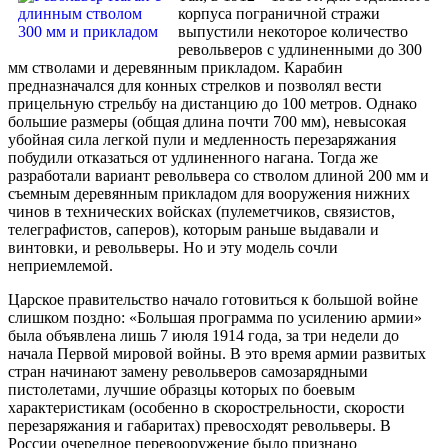
корпуса пограничной стражи
выпустили некоторое количество
револьверов с удлиненными до 300
мм стволами и деревянным прикладом. Карабин
предназначался для конных стрелков и позволял вести
прицельную стрельбу на дистанцию до 100 метров. Однако
большие размеры (общая длина почти 700 мм), невысокая
убойная сила легкой пули и медленность перезаряжания
побудили отказаться от удлиненного нагана. Тогда же
разработали вариант револьвера со стволом длиной 200 мм и
съемным деревянным прикладом для вооружения нижних
чинов в технических войсках (пулеметчиков, связистов,
телеграфистов, саперов), которым раньше выдавали и
винтовки, и револьверы. Но и эту модель сочли
неприемлемой.
Царское правительство начало готовиться к большой войне
слишком поздно: «Большая программа по усилению армии»
была объявлена лишь 7 июля 1914 года, за три недели до
начала Первой мировой войны. В это время армии развитых
стран начинают замену револьверов самозарядными
пистолетами, лучшие образцы которых по боевым
характеристикам (особенно в скорострельности, скорости
перезаряжания и габаритах) превосходят револьверы. В
России очередное перевооружение было признано