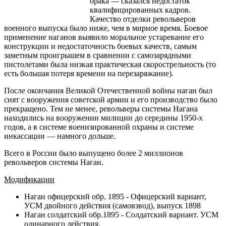
брака — сказался недостаток
квалифицированных кадров.
Качество отделки револьверов
военного выпуска было ниже, чем в мирное время. Боевое
применение наганов выявило моральное устаревание его
конструкции и недостаточность боевых качеств, самым
заметным проигрышем в сравнении с самозарядными
пистолетами была низкая практическая скорострельность (то
есть большая потеря времени на перезаряжание).
После окончания Великой Отечественной войны наган был
снят с вооружения советской армии и его производство было
прекращено. Тем не менее, револьверы системы Нагана
находились на вооружении милиции до середины 1950-х
годов, а в системе военизированной охраны и системе
инкассации — намного дольше.
Всего в России было выпущено более 2 миллионов
револьверов системы Наган.
Модификации
Наган офицерский обр. 1895 - Офицерский вариант,
УСМ двойного действия (самовзвод), выпуск 1898
Наган солдатский обр.1895 - Солдатский вариант. УСМ
одинарного действия.