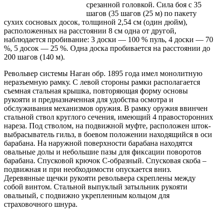
срезанной головкой. Сила боя с 35
шагов (35 шагов (25 м) по пакету
сухих сосновых досок, толщиной 2,54 см (один дюйм),
расположенных на расстоянии 8 см одна от другой,
наблюдается пробивание: 3 доски — 100 % пуль, 4 доски — 70
%, 5 досок — 25 %. Одна доска пробивается на расстоянии до
200 шагов (140 м).
Револьвер системы Наган обр. 1895 года имел монолитную
неразъемную рамку. С левой стороны рамки располагается
съемная стальная крышка, повторяющая форму основы
рукояти и предназначенная для удобства осмотра и
обслуживания механизмов оружия. В рамку оружия ввинчен
стальной ствол круглого сечения, имеющий 4 правосторонних
нареза. Под стволом, на подвижной муфте, расположен шток-
выбрасыватель гильз, в боевом положении находящийся в оси
барабана. На наружной поверхности барабана находятся
овальные долы и небольшие пазы для фиксации поворотов
барабана. Спусковой крючок С-образный. Спусковая скоба –
подвижная и при необходимости опускается вниз.
Деревянные щечки рукояти револьвера скреплены между
собой винтом. Стальной выпуклый затыльник рукояти
овальный, с подвижно укрепленным кольцом для
страховочного шнура.