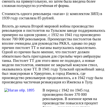
сменить на прямоугольную, но затем была введена более
сложная полукругло-усечённая её форма.
Стоимость одного револьвера «наган» (с комплектом ЗИП) в
1939 году составляла 85 рублей.
Вплоть до начала Второй мировой войны производство
револьверов и пистолетов на Тульском заводе поддерживалось
примерно на одном уровне, с 1932 по 1941 год произведено
более 700 000 револьверов. Преимущества пистолетов были
вполне очевидны для руководства РККА, однако по ряду
причин пистолет ТТ и наганы выпускались параллельно.
Одной из причин было мнение, что пистолет должен
обязательно быть пригодным для стрельбы через амбразуры
танка. Пистолет ТТ для этого явно не подходил, а новые
модели пистолетов, имевшие не закрытый кожухом ствол,
оказывались хуже ТТ. В 1941 году Тульский оружейный завод
был эвакуирован в Удмуртию, в город Ижевск, где
производство револьверов продолжилось, а в 1942 году была
произведена частичная реэвакуация из Ижевска в Тулу.
В период с 1942 по 1945 год
произведено более 370 000
револьверов. В военное время на
производстве повысился процент