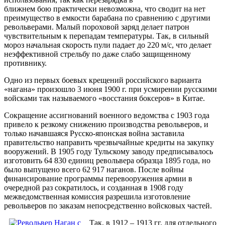
ближнем бою практически невозможна, что сводит на нет
преимущество в емкости барабана по сравнению с другими
револьверами. Малый пороховой заряд делает патрон
чувствительным к перепадам температуры. Так, в сильный
мороз начальная скорость пули падает до 220 м/с, что делает
неэффективной стрельбу по даже слабо защищенному
противнику.
Одно из первых боевых крещений российского варианта
«нагана» произошло 3 июня 1900 г. при усмирении русскими
войсками так называемого «восстания боксеров» в Китае.
Сокращение ассигнований военного ведомства с 1903 года
привело к резкому снижению производства револьверов, и
только начавшаяся Русско-японская война заставила
правительство направить чрезвычайные кредиты на закупку
вооружений. В 1905 году Тульскому заводу предписывалось
изготовить 64 830 единиц револьвера образца 1895 года, но
было выпущено всего 62 917 наганов. После войны
финансирование программы перевооружения армии в
очередной раз сократилось, и созданная в 1908 году
межведомственная комиссия разрешила изготовление
револьверов по заказам непосредственно войсковых частей.
Так, в 1912 – 1913 гг. для отдельного