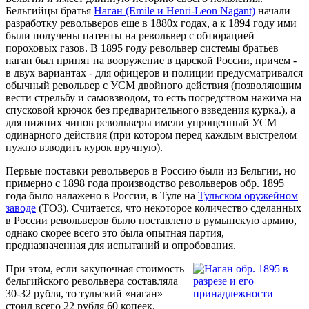
Бельгийцы братья
Наган (Emile и Henri-Leon Nagant)
начали
разработку револьверов еще в 1880х годах, а к 1894 году ими
были получены патенты на револьвер с обтюрацией
пороховых газов. В 1895 году револьвер системы братьев
наган был принят на вооружение в царской России, причем -
в двух вариантах - для офицеров и полиции предусматривался
обычный револьвер с УСМ двойного действия (позволяющим
вести стрельбу и самовзводом, то есть посредством нажима на
спусковой крючок без предварительного взведения курка.), а
для нижних чинов револьверы имели упрощенный УСМ
одинарного действия (при котором перед каждым выстрелом
нужно взводить курок вручную).
Первые поставки револьверов в Россию были из Бельгии, но
примерно с 1898 года производство револьверов обр. 1895
года было налажено в России, в Туле на
Тульском оружейном
заводе
(ТОЗ). Считается, что некоторое количество сделанных
в России револьверов было поставлено в румынскую армию,
однако скорее всего это была опытная партия,
предназначенная для испытаний и опробования.
При этом, если закупочная стоимость
бельгийского револьвера составляла
30-32 рубля, то тульский «наган»
стоил всего 22 рубля 60 копеек.