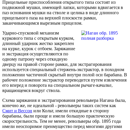
Прицельные приспособления открытого типа состоят из
подвижной мушки, имеющей лапки, которыми вдвигается в
паз основания мушки на стволе и целика в виде длинного
прицельного паза на верхней плоскости рамки,
заканчивающимся вырезным прицелом.
Ударно-спусковой механизм
куркового типа с открытым курком,
длинный ударник жестко закреплен
на курке, курок с отбоем. Заряжание
и экстракция осуществляются по
одному патрону через откидную
дверцу на правой стороне рамки, для экстрагирования
используется специальный стержень-экстрактор, в походном
положении частичной скрытый внутри полой оси барабана. В
рабочее положение экстрактор переводится путем извлечения
его вперед и поворота на специальном рычаге-качалке,
вращающемся вокруг ствола.
Схема заряжания и экстрагирования револьвера Нагана была,
конечно же, не идеальной - револьверы таких систем как
Смит и Вессон
или Кольт, имели откидные в сторону
барабаны, были проще и имели большую практическую
скорострельность. Тем не менее, револьверы обр. 1895 года
имели неоспоримое преимущество перед многими другими