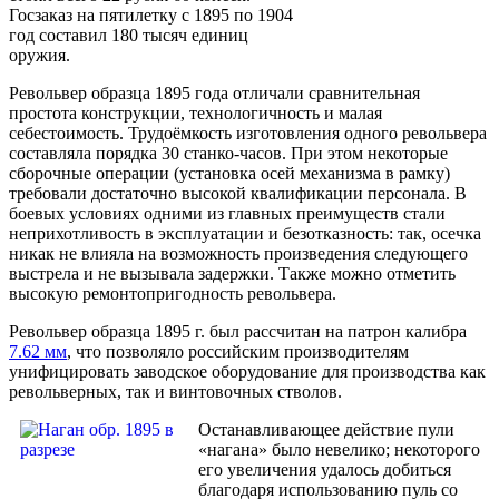
Госзаказ на пятилетку с 1895 по 1904
год составил 180 тысяч единиц
оружия.
Револьвер образца 1895 года отличали сравнительная
простота конструкции, технологичность и малая
себестоимость. Трудоёмкость изготовления одного револьвера
составляла порядка 30 станко-часов. При этом некоторые
сборочные операции (установка осей механизма в рамку)
требовали достаточно высокой квалификации персонала. В
боевых условиях одними из главных преимуществ стали
неприхотливость в эксплуатации и безотказность: так, осечка
никак не влияла на возможность произведения следующего
выстрела и не вызывала задержки. Также можно отметить
высокую ремонтопригодность револьвера.
Револьвер образца 1895 г. был рассчитан на патрон калибра
7.62 мм
, что позволяло российским производителям
унифицировать заводское оборудование для производства как
револьверных, так и винтовочных стволов.
Останавливающее действие пули
«нагана» было невелико; некоторого
его увеличения удалось добиться
благодаря использованию пуль со