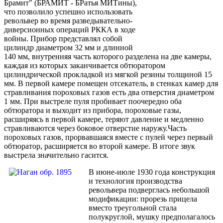
Брамит" (БРАМИТ - БРатья МИТины),
что позволило успешно использовать
револьвер во время разведывательно-
диверсионных операций РККА в ходе
войны. Прибор представлял собой
цилиндр диаметром 32 мм и длинной
140 мм, внутренняя часть которого разделена на две камеры,
каждая из которых заканчивается обтюратором
цилиндрической прокладкой из мягкой резины толщиной 15
мм. В первой камере помещен отсекатель, в стенках камер для
стравливания пороховых газов есть два отверстия диаметром
1 мм. При выстреле пуля пробивает поочередно оба
обтюратора и выходит из прибора, пороховые газы,
расширяясь в первой камере, теряют давление и медленно
стравливаются через боковое отверстие наружу.Часть
пороховых газов, прорвавшаяся вместе с пулей через первый
обтюратор, расширяется во второй камере. В итоге звук
выстрела значительно гасится.
В июне-июле 1930 года конструкция
и технология производства
револьвера подверглась небольшой
модификации: прорезь прицела
вместо треугольной стала
полукруглой, мушку предполагалось