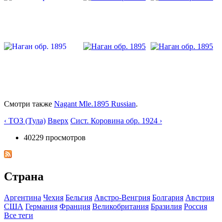
Смотри также
Nagant Mle.1895 Russian
.
‹ ТОЗ (Тула)
Вверх
Сист. Коровина обр. 1924 ›
40229 просмотров
Страна
Аргентина
Чехия
Бельгия
Австро-Венгрия
Болгария
Австрия
США
Германия
Франция
Великобритания
Бразилия
Росcия
Все теги