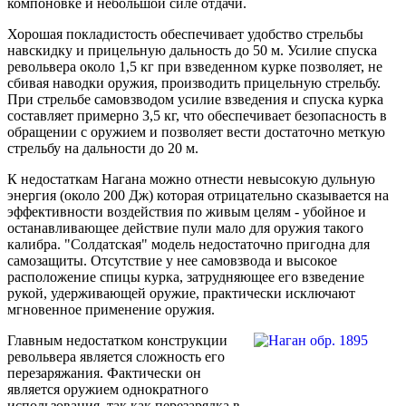
компоновке и небольшой силе отдачи.
Хорошая покладистость обеспечивает удобство стрельбы
навскидку и прицельную дальность до 50 м. Усилие спуска
револьвера около 1,5 кг при взведенном курке позволяет, не
сбивая наводки оружия, производить прицельную стрельбу.
При стрельбе самовзводом усилие взведения и спуска курка
составляет примерно 3,5 кг, что обеспечивает безопасность в
обращении с оружием и позволяет вести достаточно меткую
стрельбу на дальности до 20 м.
К недостаткам Нагана можно отнести невысокую дульную
энергия (около 200 Дж) которая отрицательно сказывается на
эффективности воздействия по живым целям - убойное и
останавливающее действие пули мало для оружия такого
калибра. "Солдатская" модель недостаточно пригодна для
самозащиты. Отсутствие у нее самовзвода и высокое
расположение спицы курка, затрудняющее его взведение
рукой, удерживающей оружие, практически исключают
мгновенное применение оружия.
Главным недостатком конструкции
револьвера является сложность его
перезаряжания. Фактически он
является оружием однократного
использования, так как перезарядка в