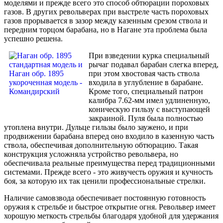
моделями и прежде всего это способ обтюрации пороховых
газов. В других револьверах при выстреле часть пороховых
газов прорывается в зазор между казенным срезом ствола и
передним торцом барабана, но в Нагане эта проблема была
успешно решена.
При взведении курка специальный
рычаг подавал барабан слегка вперед,
при этом хвостовая часть ствола
входила в углубление в барабане.
Кроме того, специальный патрон
калибра 7.62-мм имел удлиненную,
коническую гильзу с выступающей
закраиной. Пуля была полностью
утоплена внутри. Дульце гильзы было заужено, и при
продвижении барабана вперед оно входило в казенную часть
ствола, обеспечивая дополнительную обтюрацию. Такая
конструкция усложняла устройство револьвера, но
обеспечивала реальные преимущества перед традиционными
системами. Прежде всего - это живучесть оружия и кучность
боя, за которую их так ценили профессиональные стрелки.
Наличие самовзвода обеспечивает постоянную готовность
оружия к стрельбе и быстрое открытие огня. Револьвер имеет
хорошую меткость стрельбы благодаря удобной для удержания