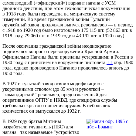
самовзводный («офицерский») вариант нагана с УСМ
двойного действия, при этом технологическая документация
в 1918 году была переведена на метрическую систему
измерений. Во время гражданской войны Тульский
оружейный завод продолжал выпуск револьверов — в период
с 1918 по 1920 год было изготовлено 175 115 шт. (52 863 шт. в
1918 году, 79 060 шт. в 1919 году и 43 192 шт. в 1920 году).
После окончания гражданской войны неоднократно
поднимался вопрос о перевооружении Красной Армии.
Официально Наганы были признаны устаревшими в России в
1930 году, с принятием на вооружение пистолета
ТТ
обр. 1930
года, однако производство Наганов продолжалось вплоть до
1950 года.
В 1927 г. тульский завод освоил модификацию с
укороченными стволом (до 85 мм) и рукояткой –
"командирский" револьвер, предназначенный для
оперативников ОГПУ и НКВД, где специфика службы
требовала скрытого ношения оружия. В небольших
количествах он выпускался до 1932 г.
В 1929 году братья Митины
разработали глушитель (ПБС) для
нагана - так называемое "устройство