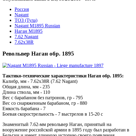
Росcия
Nagant
ТОЗ (Тула)
Nagant M1895 Russian
Наган M1895
7.62 Nagant
7.62x38R
Револьвер Наган обр. 1895
Тактико-технические характеристики Наган обр. 1895:
Калибр, мм - 7.62x38R (7.62 Nagant)
Общая длина, мм - 235
Длина ствола, мм - 110
Вес с барабаном без патронов, гр - 795
Вес со снаряженным барабаном, гр - 880
Емкость барабана - 7
Боевая скорострельность - 7 выстрелов в 15-20 с
Знаменитый 7.62-мм револьвер Наган, принятый на
вооружение российской армии в 1895 году был разработан в
Бельгии и имеет длинную историю своего появления.