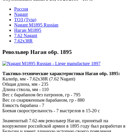
Росcия
Nagant
ТОЗ (Тула)
Nagant M1895 Russian
Наган M1895
7.62 Nagant
7.62x38R
Револьвер Наган обр. 1895
Тактико-технические характеристики Наган обр. 1895:
Калибр, мм - 7.62x38R (7.62 Nagant)
Общая длина, мм - 235
Длина ствола, мм - 110
Вес с барабаном без патронов, гр - 795
Вес со снаряженным барабаном, гр - 880
Емкость барабана - 7
Боевая скорострельность - 7 выстрелов в 15-20 с
Знаменитый 7.62-мм револьвер Наган, принятый на
вооружение российской армии в 1895 году был разработан в
Бельгии и имеет длинную историю своего появления.