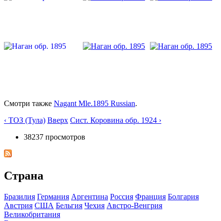
Смотри также
Nagant Mle.1895 Russian
.
‹ ТОЗ (Тула)
Вверх
Сист. Коровина обр. 1924 ›
38237 просмотров
Страна
Бразилия
Германия
Аргентина
Росcия
Франция
Болгария
Австрия
США
Бельгия
Чехия
Австро-Венгрия
Великобритания