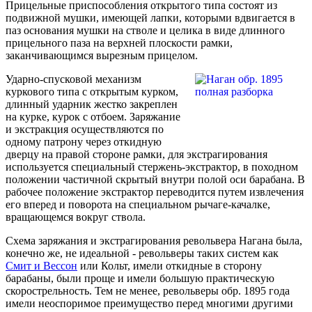
Прицельные приспособления открытого типа состоят из
подвижной мушки, имеющей лапки, которыми вдвигается в
паз основания мушки на стволе и целика в виде длинного
прицельного паза на верхней плоскости рамки,
заканчивающимся вырезным прицелом.
Ударно-спусковой механизм
куркового типа с открытым курком,
длинный ударник жестко закреплен
на курке, курок с отбоем. Заряжание
и экстракция осуществляются по
одному патрону через откидную
дверцу на правой стороне рамки, для экстрагирования
используется специальный стержень-экстрактор, в походном
положении частичной скрытый внутри полой оси барабана. В
рабочее положение экстрактор переводится путем извлечения
его вперед и поворота на специальном рычаге-качалке,
вращающемся вокруг ствола.
Схема заряжания и экстрагирования револьвера Нагана была,
конечно же, не идеальной - револьверы таких систем как
Смит и Вессон
или Кольт, имели откидные в сторону
барабаны, были проще и имели большую практическую
скорострельность. Тем не менее, револьверы обр. 1895 года
имели неоспоримое преимущество перед многими другими