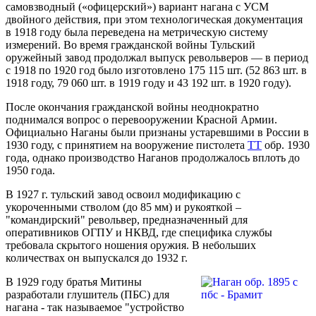
самовзводный («офицерский») вариант нагана с УСМ
двойного действия, при этом технологическая документация
в 1918 году была переведена на метрическую систему
измерений. Во время гражданской войны Тульский
оружейный завод продолжал выпуск револьверов — в период
с 1918 по 1920 год было изготовлено 175 115 шт. (52 863 шт. в
1918 году, 79 060 шт. в 1919 году и 43 192 шт. в 1920 году).
После окончания гражданской войны неоднократно
поднимался вопрос о перевооружении Красной Армии.
Официально Наганы были признаны устаревшими в России в
1930 году, с принятием на вооружение пистолета
ТТ
обр. 1930
года, однако производство Наганов продолжалось вплоть до
1950 года.
В 1927 г. тульский завод освоил модификацию с
укороченными стволом (до 85 мм) и рукояткой –
"командирский" револьвер, предназначенный для
оперативников ОГПУ и НКВД, где специфика службы
требовала скрытого ношения оружия. В небольших
количествах он выпускался до 1932 г.
В 1929 году братья Митины
разработали глушитель (ПБС) для
нагана - так называемое "устройство