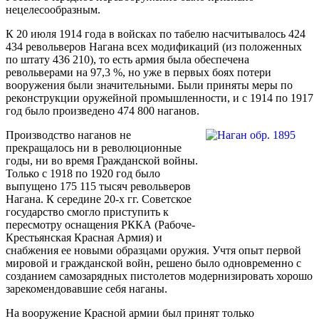
нецелесообразным.
К 20 июля 1914 года в войсках по табелю насчитывалось 424
434 револьверов Нагана всех модификаций (из положенных
по штату 436 210), то есть армия была обеспечена
револьверами на 97,3 %, но уже в первых боях потери
вооружения были значительными. Были приняты меры по
реконструкции оружейной промышленности, и с 1914 по 1917
год было произведено 474 800 наганов.
Производство наганов не
прекращалось ни в революционные
годы, ни во время Гражданской войны.
Только с 1918 по 1920 год было
выпущено 175 115 тысяч револьверов
Нагана. К середине 20-х гг. Советское
государство смогло приступить к
пересмотру оснащения РККА (Рабоче-
Крестьянская Красная Армия) и
снабжения ее новыми образцами оружия. Учтя опыт первой
мировой и гражданской войн, решено было одновременно с
созданием самозарядных пистолетов модернизировать хорошо
зарекомендовавшие себя наганы.
На вооружение Красной армии был принят только