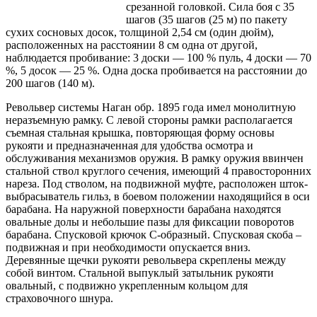
срезанной головкой. Сила боя с 35
шагов (35 шагов (25 м) по пакету
сухих сосновых досок, толщиной 2,54 см (один дюйм),
расположенных на расстоянии 8 см одна от другой,
наблюдается пробивание: 3 доски — 100 % пуль, 4 доски — 70
%, 5 досок — 25 %. Одна доска пробивается на расстоянии до
200 шагов (140 м).
Револьвер системы Наган обр. 1895 года имел монолитную
неразъемную рамку. С левой стороны рамки располагается
съемная стальная крышка, повторяющая форму основы
рукояти и предназначенная для удобства осмотра и
обслуживания механизмов оружия. В рамку оружия ввинчен
стальной ствол круглого сечения, имеющий 4 правосторонних
нареза. Под стволом, на подвижной муфте, расположен шток-
выбрасыватель гильз, в боевом положении находящийся в оси
барабана. На наружной поверхности барабана находятся
овальные долы и небольшие пазы для фиксации поворотов
барабана. Спусковой крючок С-образный. Спусковая скоба –
подвижная и при необходимости опускается вниз.
Деревянные щечки рукояти револьвера скреплены между
собой винтом. Стальной выпуклый затыльник рукояти
овальный, с подвижно укрепленным кольцом для
страховочного шнура.