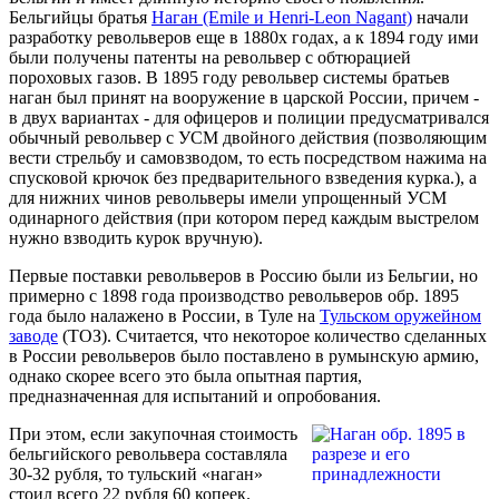
Бельгийцы братья
Наган (Emile и Henri-Leon Nagant)
начали
разработку револьверов еще в 1880х годах, а к 1894 году ими
были получены патенты на револьвер с обтюрацией
пороховых газов. В 1895 году револьвер системы братьев
наган был принят на вооружение в царской России, причем -
в двух вариантах - для офицеров и полиции предусматривался
обычный револьвер с УСМ двойного действия (позволяющим
вести стрельбу и самовзводом, то есть посредством нажима на
спусковой крючок без предварительного взведения курка.), а
для нижних чинов револьверы имели упрощенный УСМ
одинарного действия (при котором перед каждым выстрелом
нужно взводить курок вручную).
Первые поставки револьверов в Россию были из Бельгии, но
примерно с 1898 года производство револьверов обр. 1895
года было налажено в России, в Туле на
Тульском оружейном
заводе
(ТОЗ). Считается, что некоторое количество сделанных
в России револьверов было поставлено в румынскую армию,
однако скорее всего это была опытная партия,
предназначенная для испытаний и опробования.
При этом, если закупочная стоимость
бельгийского револьвера составляла
30-32 рубля, то тульский «наган»
стоил всего 22 рубля 60 копеек.