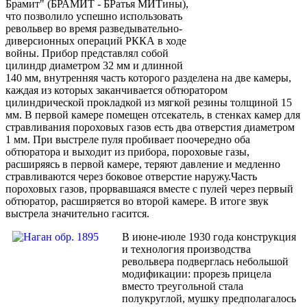
Брамит" (БРАМИТ - БРатья МИТины),
что позволило успешно использовать
револьвер во время разведывательно-
диверсионных операций РККА в ходе
войны. Прибор представлял собой
цилиндр диаметром 32 мм и длинной
140 мм, внутренняя часть которого разделена на две камеры,
каждая из которых заканчивается обтюратором
цилиндрической прокладкой из мягкой резины толщиной 15
мм. В первой камере помещен отсекатель, в стенках камер для
стравливания пороховых газов есть два отверстия диаметром
1 мм. При выстреле пуля пробивает поочередно оба
обтюратора и выходит из прибора, пороховые газы,
расширяясь в первой камере, теряют давление и медленно
стравливаются через боковое отверстие наружу.Часть
пороховых газов, прорвавшаяся вместе с пулей через первый
обтюратор, расширяется во второй камере. В итоге звук
выстрела значительно гасится.
В июне-июле 1930 года конструкция
и технология производства
револьвера подверглась небольшой
модификации: прорезь прицела
вместо треугольной стала
полукруглой, мушку предполагалось