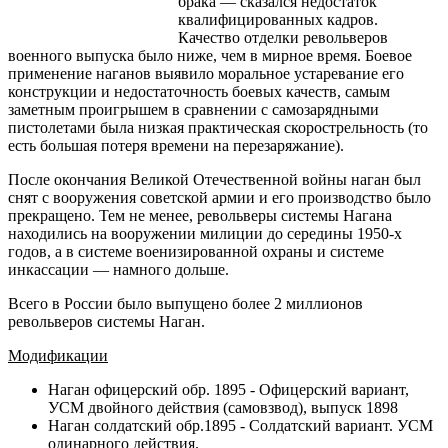
брака — сказался недостаток
квалифицированных кадров.
Качество отделки револьверов
военного выпуска было ниже, чем в мирное время. Боевое
применение наганов выявило моральное устаревание его
конструкции и недостаточность боевых качеств, самым
заметным проигрышем в сравнении с самозарядными
пистолетами была низкая практическая скорострельность (то
есть большая потеря времени на перезаряжание).
После окончания Великой Отечественной войны наган был
снят с вооружения советской армии и его производство было
прекращено. Тем не менее, револьверы системы Нагана
находились на вооружении милиции до середины 1950-х
годов, а в системе военизированной охраны и системе
инкассации — намного дольше.
Всего в России было выпущено более 2 миллионов
револьверов системы Наган.
Модификации
Наган офицерский обр. 1895 - Офицерский вариант,
УСМ двойного действия (самовзвод), выпуск 1898
Наган солдатский обр.1895 - Солдатский вариант. УСМ
одинарного действия.