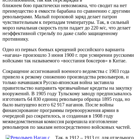
ближнем бою практически невозможна, что сводит на нет
преимущество в емкости барабана по сравнению с другими
револьверами. Малый пороховой заряд делает патрон
чувствительным к перепадам температуры. Так, в сильный
мороз начальная скорость пули падает до 220 м/с, что делает
неэффективной стрельбу по даже слабо защищенному
противнику.
Одно из первых боевых крещений российского варианта
«нагана» произошло 3 июня 1900 г. при усмирении русскими
войсками так называемого «восстания боксеров» в Китае.
Сокращение ассигнований военного ведомства с 1903 года
привело к резкому снижению производства револьверов, и
только начавшаяся Русско-японская война заставила
правительство направить чрезвычайные кредиты на закупку
вооружений. В 1905 году Тульскому заводу предписывалось
изготовить 64 830 единиц револьвера образца 1895 года, но
было выпущено всего 62 917 наганов. После войны
финансирование программы перевооружения армии в
очередной раз сократилось, и созданная в 1908 году
межведомственная комиссия разрешила изготовление
револьверов по заказам непосредственно войсковых частей.
Так, в 1912 – 1913 гг. для отдельного