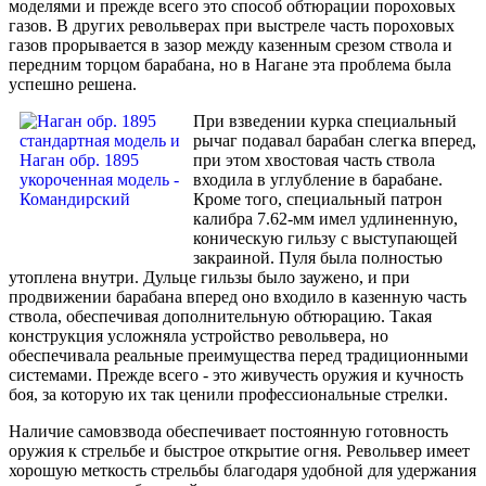
моделями и прежде всего это способ обтюрации пороховых
газов. В других револьверах при выстреле часть пороховых
газов прорывается в зазор между казенным срезом ствола и
передним торцом барабана, но в Нагане эта проблема была
успешно решена.
При взведении курка специальный
рычаг подавал барабан слегка вперед,
при этом хвостовая часть ствола
входила в углубление в барабане.
Кроме того, специальный патрон
калибра 7.62-мм имел удлиненную,
коническую гильзу с выступающей
закраиной. Пуля была полностью
утоплена внутри. Дульце гильзы было заужено, и при
продвижении барабана вперед оно входило в казенную часть
ствола, обеспечивая дополнительную обтюрацию. Такая
конструкция усложняла устройство револьвера, но
обеспечивала реальные преимущества перед традиционными
системами. Прежде всего - это живучесть оружия и кучность
боя, за которую их так ценили профессиональные стрелки.
Наличие самовзвода обеспечивает постоянную готовность
оружия к стрельбе и быстрое открытие огня. Револьвер имеет
хорошую меткость стрельбы благодаря удобной для удержания