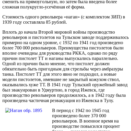
сменить на прямоугольную, но затем была введена более
сложная полукругло-усечённая её форма.
Стоимость одного револьвера «наган» (с комплектом ЗИП) в
1939 году составляла 85 рублей.
Вплоть до начала Второй мировой войны производство
револьверов и пистолетов на Тульском заводе поддерживалось
примерно на одном уровне, с 1932 по 1941 год произведено
более 700 000 револьверов. Преимущества пистолетов были
вполне очевидны для руководства РККА, однако по ряду
причин пистолет ТТ и наганы выпускались параллельно.
Одной из причин было мнение, что пистолет должен
обязательно быть пригодным для стрельбы через амбразуры
танка. Пистолет ТТ для этого явно не подходил, а новые
модели пистолетов, имевшие не закрытый кожухом ствол,
оказывались хуже ТТ. В 1941 году Тульский оружейный завод
был эвакуирован в Удмуртию, в город Ижевск, где
производство револьверов продолжилось, а в 1942 году была
произведена частичная реэвакуация из Ижевска в Тулу.
В период с 1942 по 1945 год
произведено более 370 000
револьверов. В военное время на
производстве повысился процент