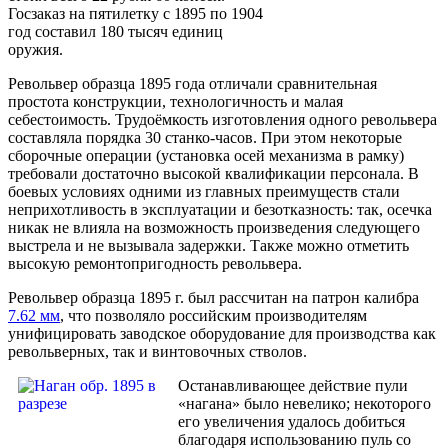
Госзаказ на пятилетку с 1895 по 1904
год составил 180 тысяч единиц
оружия.
Револьвер образца 1895 года отличали сравнительная
простота конструкции, технологичность и малая
себестоимость. Трудоёмкость изготовления одного револьвера
составляла порядка 30 станко-часов. При этом некоторые
сборочные операции (установка осей механизма в рамку)
требовали достаточно высокой квалификации персонала. В
боевых условиях одними из главных преимуществ стали
неприхотливость в эксплуатации и безотказность: так, осечка
никак не влияла на возможность произведения следующего
выстрела и не вызывала задержки. Также можно отметить
высокую ремонтопригодность револьвера.
Револьвер образца 1895 г. был рассчитан на патрон калибра
7.62 мм
, что позволяло российским производителям
унифицировать заводское оборудование для производства как
револьверных, так и винтовочных стволов.
Останавливающее действие пули
«нагана» было невелико; некоторого
его увеличения удалось добиться
благодаря использованию пуль со