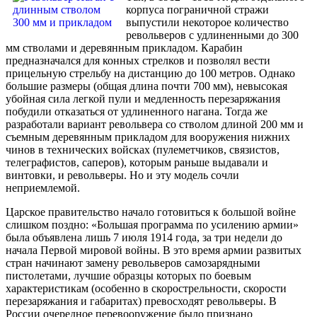
корпуса пограничной стражи
выпустили некоторое количество
револьверов с удлиненными до 300
мм стволами и деревянным прикладом. Карабин
предназначался для конных стрелков и позволял вести
прицельную стрельбу на дистанцию до 100 метров. Однако
большие размеры (общая длина почти 700 мм), невысокая
убойная сила легкой пули и медленность перезаряжания
побудили отказаться от удлиненного нагана. Тогда же
разработали вариант револьвера со стволом длиной 200 мм и
съемным деревянным прикладом для вооружения нижних
чинов в технических войсках (пулеметчиков, связистов,
телеграфистов, саперов), которым раньше выдавали и
винтовки, и револьверы. Но и эту модель сочли
неприемлемой.
Царское правительство начало готовиться к большой войне
слишком поздно: «Большая программа по усилению армии»
была объявлена лишь 7 июля 1914 года, за три недели до
начала Первой мировой войны. В это время армии развитых
стран начинают замену револьверов самозарядными
пистолетами, лучшие образцы которых по боевым
характеристикам (особенно в скорострельности, скорости
перезаряжания и габаритах) превосходят револьверы. В
России очередное перевооружение было признано