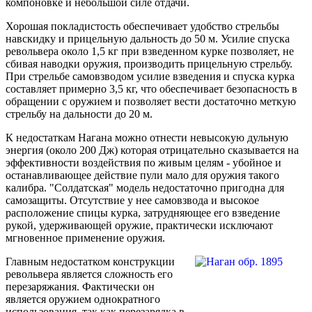
компоновке и небольшой силе отдачи.
Хорошая покладистость обеспечивает удобство стрельбы
навскидку и прицельную дальность до 50 м. Усилие спуска
револьвера около 1,5 кг при взведенном курке позволяет, не
сбивая наводки оружия, производить прицельную стрельбу.
При стрельбе самовзводом усилие взведения и спуска курка
составляет примерно 3,5 кг, что обеспечивает безопасность в
обращении с оружием и позволяет вести достаточно меткую
стрельбу на дальности до 20 м.
К недостаткам Нагана можно отнести невысокую дульную
энергия (около 200 Дж) которая отрицательно сказывается на
эффективности воздействия по живым целям - убойное и
останавливающее действие пули мало для оружия такого
калибра. "Солдатская" модель недостаточно пригодна для
самозащиты. Отсутствие у нее самовзвода и высокое
расположение спицы курка, затрудняющее его взведение
рукой, удерживающей оружие, практически исключают
мгновенное применение оружия.
Главным недостатком конструкции
револьвера является сложность его
перезаряжания. Фактически он
является оружием однократного
использования, так как перезарядка в