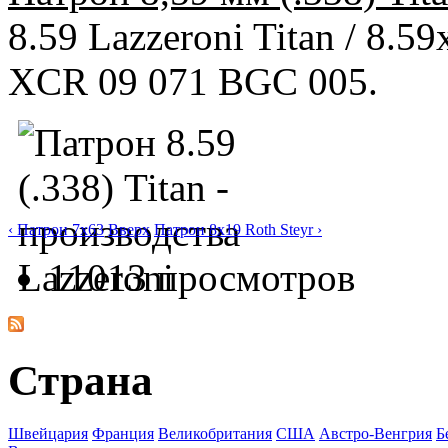
8.59 Lazzeroni Titan / 8.59x
XCR 09 071 BGC 005.
‹ Патрон 7x63
Вверх
Патрон 8x19 Roth Steyr ›
11013 просмотров
Страна
Швейцария
Франция
Великобритания
США
Австро-Венгрия
Б