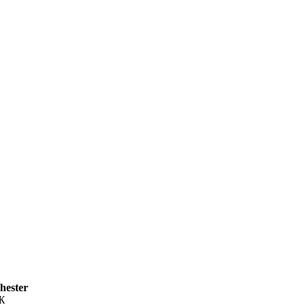
hester
Ж