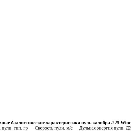
ные баллистические характеристики пуль калибра .225 Winc
 пули, тип, гр
Скорость пули, м/с
Дульная энергия пули, Д