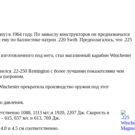
any) в 1964 году. По замыслу конструкторов он предназначался
му по баллистике патрон .220 Swift. Предполагалось, что .225
зготовленного под него, стал магазинный карабин Winchester
явился .22-250 Remington с более лучшими показателями чем
ым патроном.
Winchester прекратила производство оружия под этот
о давления.
ственно 1088, 1113 м/с и 1920, 2207 Дж. Скорость и
– 615, 657 м/с и 613, 769 Дж.
.0 и 4.5 см соответственно.