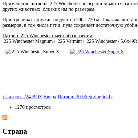
Применение патрона .225 Winchester не ограничиваются охотой 
других животных, близких им по размерам.
Пристреливать оружие следует на 200 - 220 м. Такая же диста
размеров, в том числе птиц, пуля сохраняет достаточную убойн
Патрон .225 Winchester имеет обозначения:
.225 Winchester Magnum / .225 Varmint / .225 Winchester / 5.6x49
‹ Патрон .224 BOZ
Вверх
Патрон .30-06 Springfield ›
1270 просмотров
Страна