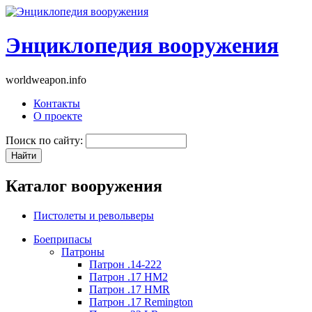
Энциклопедия вооружения
worldweapon.info
Контакты
О проекте
Поиск по сайту:
Каталог вооружения
Пистолеты и револьверы
Боеприпасы
Патроны
Патрон .14-222
Патрон .17 HM2
Патрон .17 HMR
Патрон .17 Remington