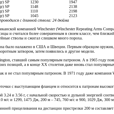
gr) SP
1230
1947
gr) SP
1148
2138
gr) SP
1110
2198
gr) SP
1045
2123
проводился с длинной ствола: 24 дюйма
риканской компанией Winchester (Winchester Repeating Arms Comp
цы и считался более совершенным в своем классе, чем близкий е
жейные стволы и сжигал слишком много пороха.
рона было налажено в США и Швеции. Первым образцом оружия, и
оротным затвором, затем появились и другие модели.
emington, ставший самым популярным патроном. А в 1965 году по
 своих позиций, а в конце ХХ столетия даже вновь стал популярн
 так и не стал популярным патроном. В 1971 году даже компания 
роточки с выступающим фланцем и относится к патронам высоког
24 и 3.56 г, с начальной скоростью и дульной энергией соответ
 м/с и 1299, 1475 Дж, 200 м – 745, 760 м/с и 900, 1029 Дж, 300 м 
инией прицеливания на дистанции пристрелки 200 м составляет 4