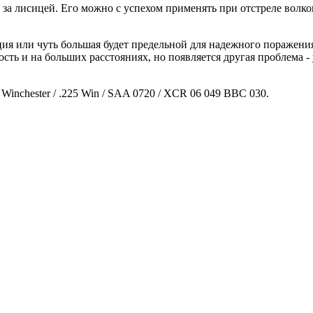
за лисицей. Его можно с успехом применять при отстреле волков,
нция или чуть большая будет предельной для надежного поражени
ость и на больших расстояниях, но появляется другая проблема 
R Winchester / .225 Win / SAA 0720 / XCR 06 049 BBC 030.