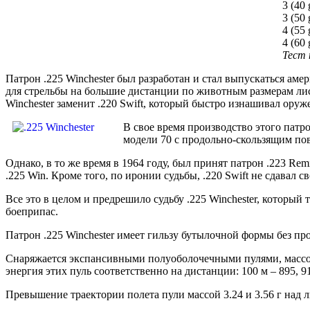
3 (40 
3 (50 
4 (55 
4 (60 
Тест 
Патрон .225 Winchester был разработан и стал выпускаться аме
для стрельбы на большие дистанции по животным размерам лиси
Winchester заменит .220 Swift, который быстро изнашивал ору
В свое время производство этого пат
модели 70 с продольно-скользящим пов
Однако, в то же время в 1964 году, был принят патрон .223 R
.225 Win. Кроме того, по иронии судьбы, .220 Swift не сдавал
Все это в целом и предрешило судьбу .225 Winchester, который
боеприпас.
Патрон .225 Winchester имеет гильзу бутылочной формы без п
Снаряжается экспансивными полуоболочечными пулями, массой 3.
энергия этих пуль соответственно на дистанции: 100 м – 895, 910
Превышение траектории полета пули массой 3.24 и 3.56 г над л