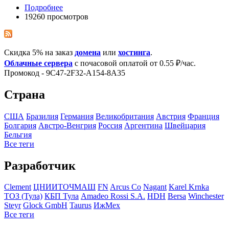
Подробнее
19260 просмотров
Скидка 5% на заказ
домена
или
хостинга
.
Облачные сервера
с почасовой оплатой от 0.55 ₽/час.
Промокод - 9C47-2F32-A154-8A35
Страна
США
Бразилия
Германия
Великобритания
Австрия
Франция
Болгария
Австро-Венгрия
Росcия
Аргентина
Швейцария
Бельгия
Все теги
Разработчик
Clement
ЦНИИТОЧМАШ
FN
Arcus Co
Nagant
Karel Krnka
ТОЗ (Тула)
КБП Тула
Amadeo Rossi S.A.
HDH
Bersa
Winchester
Steyr
Glock GmbH
Taurus
ИжМех
Все теги