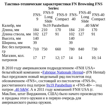
Тактико-технические характеристики FN Browning FNS
Series:
FNS-9
FNS-40
FNS-
FNS-9
FNS-
FNS-40
Long
Long
9
Compact
40
Compact
Slide
Slide
Калибр, мм
9х19 Parabellum
.40 S&W
Длина, мм
184
210
170
184
210
170
Длина ствола, мм
102
127
91
102
127
91
Высота, мм
140
140
Ширина, мм
39
39
Вес без патронов,
710
750
660
780
840
730
гр
Магазин, кол.
17
17
12; 17
14
14
10; 14
патронов
В 2010 году американским подразделением «FNH USA»
бельгийской компании «
Fabrique Nationale Herstal
» (FN Herstal)
был предложен новый модельный ряд пистолетов под
обозначением «FNS», состоящий из пистолетов «FNS-9»,
рассчитанного под патрон
9x19 Parabellum
и «FNS-40» – под
патрон
.40 S&W
. А в 2011 году компанией FNH USA (г.
МакЛин, штат Вирджиния, США) было начато производство
и продажа этого оружия и в первую очередь для
американского рынка оружия.