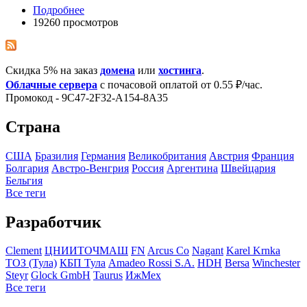
Подробнее
19260 просмотров
Скидка 5% на заказ
домена
или
хостинга
.
Облачные сервера
с почасовой оплатой от 0.55 ₽/час.
Промокод - 9C47-2F32-A154-8A35
Страна
США
Бразилия
Германия
Великобритания
Австрия
Франция
Болгария
Австро-Венгрия
Росcия
Аргентина
Швейцария
Бельгия
Все теги
Разработчик
Clement
ЦНИИТОЧМАШ
FN
Arcus Co
Nagant
Karel Krnka
ТОЗ (Тула)
КБП Тула
Amadeo Rossi S.A.
HDH
Bersa
Winchester
Steyr
Glock GmbH
Taurus
ИжМех
Все теги