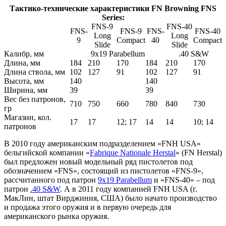
Тактико-технические характеристики FN Browning FNS
Series:
FNS-9
FNS-40
FNS-
FNS-9
FNS-
FNS-40
Long
Long
9
Compact
40
Compact
Slide
Slide
Калибр, мм
9х19 Parabellum
.40 S&W
Длина, мм
184
210
170
184
210
170
Длина ствола, мм
102
127
91
102
127
91
Высота, мм
140
140
Ширина, мм
39
39
Вес без патронов,
710
750
660
780
840
730
гр
Магазин, кол.
17
17
12; 17
14
14
10; 14
патронов
В 2010 году американским подразделением «FNH USA»
бельгийской компании «
Fabrique Nationale Herstal
» (FN Herstal)
был предложен новый модельный ряд пистолетов под
обозначением «FNS», состоящий из пистолетов «FNS-9»,
рассчитанного под патрон
9x19 Parabellum
и «FNS-40» – под
патрон
.40 S&W
. А в 2011 году компанией FNH USA (г.
МакЛин, штат Вирджиния, США) было начато производство
и продажа этого оружия и в первую очередь для
американского рынка оружия.