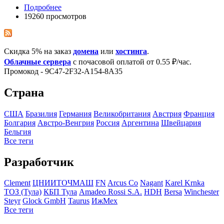
Подробнее
19260 просмотров
Скидка 5% на заказ
домена
или
хостинга
.
Облачные сервера
с почасовой оплатой от 0.55 ₽/час.
Промокод - 9C47-2F32-A154-8A35
Страна
США
Бразилия
Германия
Великобритания
Австрия
Франция
Болгария
Австро-Венгрия
Росcия
Аргентина
Швейцария
Бельгия
Все теги
Разработчик
Clement
ЦНИИТОЧМАШ
FN
Arcus Co
Nagant
Karel Krnka
ТОЗ (Тула)
КБП Тула
Amadeo Rossi S.A.
HDH
Bersa
Winchester
Steyr
Glock GmbH
Taurus
ИжМех
Все теги