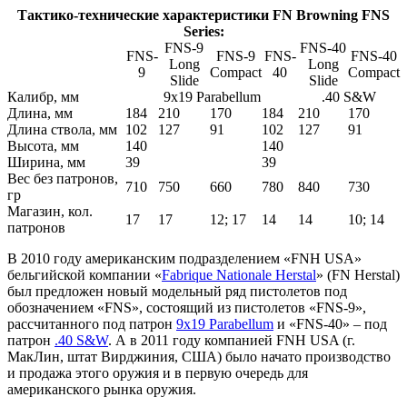
Тактико-технические характеристики FN Browning FNS
Series:
FNS-9
FNS-40
FNS-
FNS-9
FNS-
FNS-40
Long
Long
9
Compact
40
Compact
Slide
Slide
Калибр, мм
9х19 Parabellum
.40 S&W
Длина, мм
184
210
170
184
210
170
Длина ствола, мм
102
127
91
102
127
91
Высота, мм
140
140
Ширина, мм
39
39
Вес без патронов,
710
750
660
780
840
730
гр
Магазин, кол.
17
17
12; 17
14
14
10; 14
патронов
В 2010 году американским подразделением «FNH USA»
бельгийской компании «
Fabrique Nationale Herstal
» (FN Herstal)
был предложен новый модельный ряд пистолетов под
обозначением «FNS», состоящий из пистолетов «FNS-9»,
рассчитанного под патрон
9x19 Parabellum
и «FNS-40» – под
патрон
.40 S&W
. А в 2011 году компанией FNH USA (г.
МакЛин, штат Вирджиния, США) было начато производство
и продажа этого оружия и в первую очередь для
американского рынка оружия.