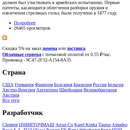
должен был участвовать в армейских испытаниях. Первые
патенты, касающиеся облегчения разборки оружия и
извлечения стреляных гильз, были получены в 1877 году.
Подробнее
26465 просмотров
Скидка 5% на заказ
домена
или
хостинга
.
Облачные сервера
с почасовой оплатой от 0.55 ₽/час.
Промокод - 9C47-2F32-A154-8A35
Страна
США
Германия
Франция
Болгария
Бразилия
Росcия
Бельгия
Австро-Венгрия
Аргентина
Швейцария
Великобритания
Австрия
Все теги
Разработчик
Clement
ЦНИИТОЧМАШ
Arcus Co
Karel Krnka
Taurus
Amadeo
Rossi S.A.
ТОЗ (Тула)
Nagant
FN
Bersa
Winchester
Steyr
HDH