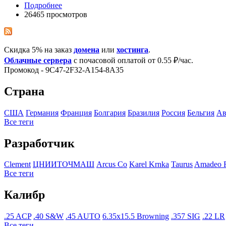
Подробнее
26465 просмотров
Скидка 5% на заказ
домена
или
хостинга
.
Облачные сервера
с почасовой оплатой от 0.55 ₽/час.
Промокод - 9C47-2F32-A154-8A35
Страна
США
Германия
Франция
Болгария
Бразилия
Росcия
Бельгия
Ав
Все теги
Разработчик
Clement
ЦНИИТОЧМАШ
Arcus Co
Karel Krnka
Taurus
Amadeo R
Все теги
Калибр
.25 ACP
.40 S&W
.45 AUTO
6.35x15.5 Browning
.357 SIG
.22 LR
Все теги