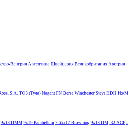
стро-Венгрия
Аргентина
Швейцария
Великобритания
Австрия
ossi S.A.
ТОЗ (Тула)
Nagant
FN
Bersa
Winchester
Steyr
HDH
ИжМ
9x18 ПММ
9x19 Parabellum
7.65x17 Browning
9x18 ПМ
.32 ACP