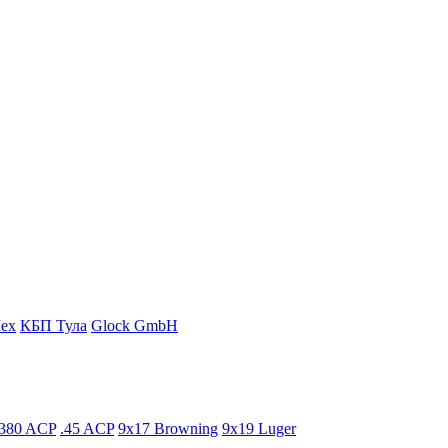
ех
КБП Тула
Glock GmbH
.380 ACP
.45 ACP
9x17 Browning
9x19 Luger