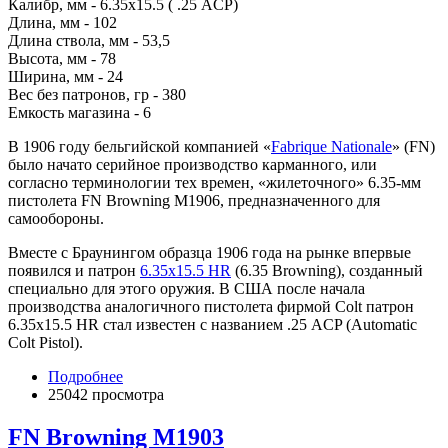
Калибр, мм - 6.35х15.5 ( .25 ACP)
Длина, мм - 102
Длина ствола, мм - 53,5
Высота, мм - 78
Ширина, мм - 24
Вес без патронов, гр - 380
Емкость магазина - 6
В 1906 году бельгийской компанией «
Fabrique Nationale
» (FN)
было начато серийное производство карманного, или
согласно терминологии тех времен, «жилеточного» 6.35-мм
пистолета FN Browning M1906, предназначенного для
самообороны.
Вместе с Браунингом образца 1906 года на рынке впервые
появился и патрон
6.35х15.5 HR
(6.35 Browning), созданный
специально для этого оружия. В США после начала
производства аналогичного пистолета фирмой Colt патрон
6.35х15.5 HR стал известен с названием .25 ACP (Automatic
Colt Pistol).
Подробнее
25042 просмотра
FN Browning M1903