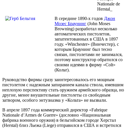
В середине 1890-х годов
Джон
Мозес Браунинг
(John Moses
Browning) разработал несколько
автоматических пистолетов,
запатентованных в США в 1897
году. «Winchester» (Винчестер), с
которым Браунинг был тесно
связан, пистолетами не занимался,
поэтому конструктор обратился со
своими идеями в фирму «Colt»
(Кольт).
Руководство фирмы сразу заинтересовалось его мощным
пистолетом с надежным запиранием канала ствола, имевшим
неплохую перспективу стать оружием армейского образца, но
другие, менее внушительные пистолеты со свободным
затвором, особого энтузиазма у «Кольта» не вызвали.
В апреле 1897 года коммерческий директор «Fabrique
Nationale d’Armes de Guerre» (дословно «Национальная
фабрика военного оружия) в бельгийском городе Херстал
(Herstal) близ Льежа (Liege) отправился в США и встретился