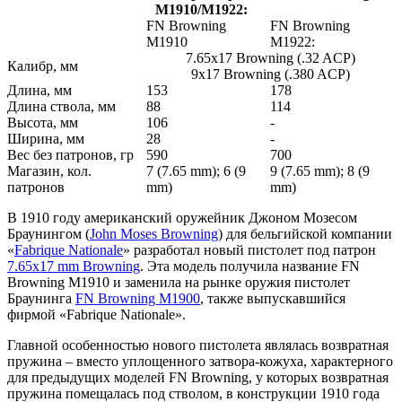
M1910/M1922:
FN Browning
FN Browning
M1910
M1922:
7.65х17 Browning (.32 ACP)
Калибр, мм
9х17 Browning (.380 ACP)
Длина, мм
153
178
Длина ствола, мм
88
114
Высота, мм
106
-
Ширина, мм
28
-
Вес без патронов, гр
590
700
Магазин, кол.
7 (7.65 mm); 6 (9
9 (7.65 mm); 8 (9
патронов
mm)
mm)
В 1910 году американский оружейник Джоном Мозесом
Браунингом (
John Moses Browning
) для бельгийской компании
«
Fabrique Nationale
» разработал новый пистолет под патрон
7.65х17 mm Browning
. Эта модель получила название FN
Browning M1910 и заменила на рынке оружия пистолет
Браунинга
FN Browning M1900
, также выпускавшийся
фирмой «Fabrique Nationale».
Главной особенностью нового пистолета являлась возвратная
пружина – вместо уплощенного затвора-кожуха, характерного
для предыдущих моделей FN Browning, у которых возвратная
пружина помещалась под стволом, в конструкции 1910 года