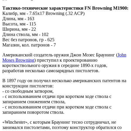
Тактико-технические характеристики FN Browning M1900:
Калибр, мм - 7.65x17 Browning (.32 ACP)
Длина, мм - 163
Высота, мм - 115
Ширина, мм - 22
Длина ствола, мм - 102
Вес без патронов, гр - 625
Магазин, кол. патронов - 7
Американский создатель оружия Джон Мозес Браунинг (
John
Moses Browning
) приступил к проектированию
короткоствольного оружия в середине 1890-х годов,
разработав несколько самозарядных пистолетов.
В 1897 году он получил несколько американских патентов на
конструкции пистолетов:
- со свободным затвором,
- с использованием отдачи при коротком ходе ствола с
запиранием снижением ствола,
- с использованием отдачи при коротком ходе ствола с
запиранием поворотом ствола.
«Winchester», с которым Браунинг тесно сотрудничал, не
занимался пистолетами, поэтому конструктор обратился со