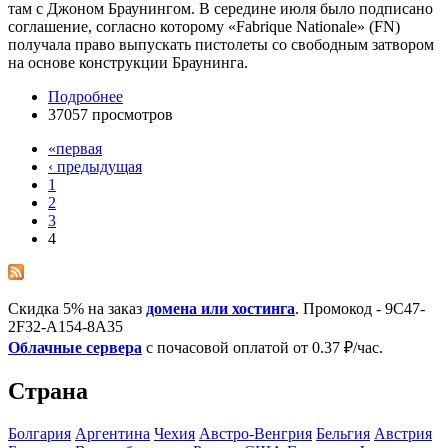
там с Джоном Браунингом. В середине июля было подписано
соглашение, согласно которому «Fabrique Nationale» (FN)
получала право выпускать пистолеты со свободным затвором
на основе конструкции Браунинга.
Подробнее
37057 просмотров
«первая
‹ предыдущая
1
2
3
4
Скидка 5% на заказ
домена или хостинга
. Промокод - 9C47-
2F32-A154-8A35
Облачные сервера
с почасовой оплатой от 0.37 ₽/час.
Страна
Болгария
Аргентина
Чехия
Австро-Венгрия
Бельгия
Австрия