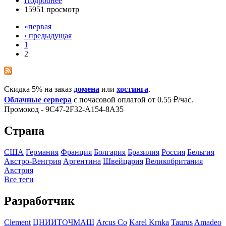
Подробнее
15951 просмотр
«первая
‹ предыдущая
1
2
Скидка 5% на заказ
домена
или
хостинга
.
Облачные сервера
с почасовой оплатой от 0.55 ₽/час.
Промокод - 9C47-2F32-A154-8A35
Страна
США
Германия
Франция
Болгария
Бразилия
Росcия
Бельгия
Австро-Венгрия
Аргентина
Швейцария
Великобритания
Австрия
Все теги
Разработчик
Clement
ЦНИИТОЧМАШ
Arcus Co
Karel Krnka
Taurus
Amadeo