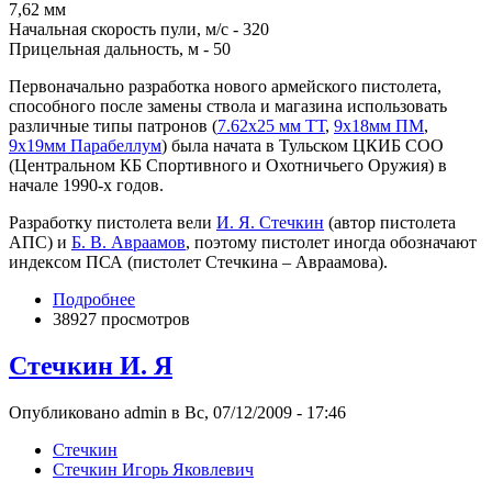
7,62 мм
Начальная скорость пули, м/с - 320
Прицельная дальность, м - 50
Первоначально разработка нового армейского пистолета,
способного после замены ствола и магазина использовать
различные типы патронов (
7.62х25 мм ТТ
,
9х18мм ПМ
,
9х19мм Парабеллум
) была начата в Тульском ЦКИБ СОО
(Центральном КБ Спортивного и Охотничьего Оружия) в
начале 1990-х годов.
Разработку пистолета вели
И. Я. Стечкин
(автор пистолета
АПС) и
Б. В. Авраамов
, поэтому пистолет иногда обозначают
индексом ПСА (пистолет Стечкина – Авраамова).
Подробнее
38927 просмотров
Стечкин И. Я
Опубликовано admin в Вс, 07/12/2009 - 17:46
Стечкин
Стечкин Игорь Яковлевич