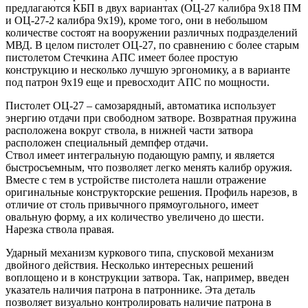
предлагаются КБП в двух вариантах (ОЦ-27 калибра 9х18 ПМ
и ОЦ-27-2 калибра 9х19), кроме того, они в небольшом
количестве состоят на вооружении различных подразделений
МВД. В целом пистолет ОЦ-27, по сравнению с более старым
пистолетом Стечкина АПС имеет более простую
конструкцию и несколько лучшую эргономику, а в варианте
под патрон 9х19 еще и превосходит АПС по мощности.
Пистолет ОЦ-27 – самозарядный, автоматика использует
энергию отдачи при свободном затворе. Возвратная пружина
расположена вокруг ствола, в нижней части затвора
расположен специальный демпфер отдачи.
Ствол имеет интегральную подающую рампу, и является
быстросъемным, что позволяет легко менять калибр оружия.
Вместе с тем в устройстве пистолета нашли отражение
оригинальные конструкторские решения. Профиль нарезов, в
отличие от столь привычного прямоугольного, имеет
овальную форму, а их количество увеличено до шести.
Нарезка ствола правая.
Ударный механизм куркового типа, спусковой механизм
двойного действия. Несколько интересных решений
воплощено и в конструкции затвора. Так, например, введен
указатель наличия патрона в патроннике. Эта деталь
позволяет визуально контролировать наличие патрона в