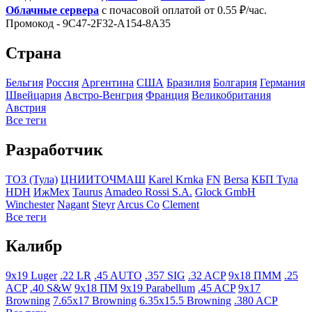
Облачные сервера
с почасовой оплатой от 0.55 ₽/час.
Промокод - 9C47-2F32-A154-8A35
Страна
Бельгия
Росcия
Аргентина
США
Бразилия
Болгария
Германия
Швейцария
Австро-Венгрия
Франция
Великобритания
Австрия
Все теги
Разработчик
ТОЗ (Тула)
ЦНИИТОЧМАШ
Karel Krnka
FN
Bersa
КБП Тула
HDH
ИжМех
Taurus
Amadeo Rossi S.A.
Glock GmbH
Winchester
Nagant
Steyr
Arcus Co
Clement
Все теги
Калибр
9x19 Luger
.22 LR
.45 AUTO
.357 SIG
.32 ACP
9x18 ПММ
.25
ACP
.40 S&W
9x18 ПМ
9x19 Parabellum
.45 ACP
9x17
Browning
7.65x17 Browning
6.35x15.5 Browning
.380 ACP