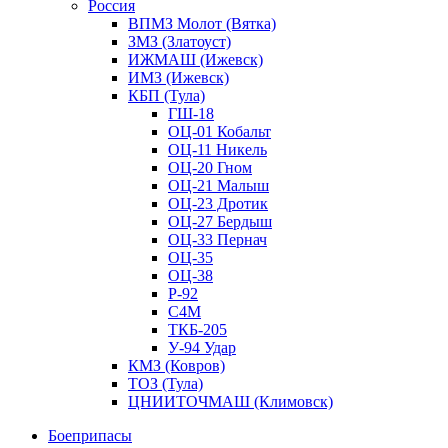
Россия
ВПМЗ Молот (Вятка)
ЗМЗ (Златоуст)
ИЖМАШ (Ижевск)
ИМЗ (Ижевск)
КБП (Тула)
ГШ-18
ОЦ-01 Кобальт
ОЦ-11 Никель
ОЦ-20 Гном
ОЦ-21 Малыш
ОЦ-23 Дротик
ОЦ-27 Бердыш
ОЦ-33 Пернач
ОЦ-35
ОЦ-38
Р-92
С4М
ТКБ-205
У-94 Удар
КМЗ (Ковров)
ТОЗ (Тула)
ЦНИИТОЧМАШ (Климовск)
Боеприпасы