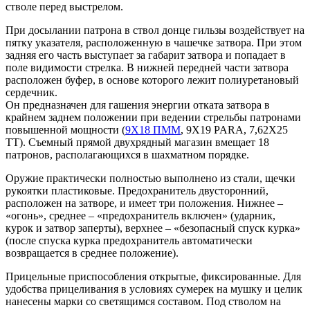
стволе перед выстрелом.
При досылании патрона в ствол донце гильзы воздействует на
пятку указателя, расположенную в чашечке затвора. При этом
задняя его часть выступает за габарит затвора и попадает в
поле видимости стрелка. В нижней передней части затвора
расположен буфер, в основе которого лежит полиуретановый
сердечник.
Он предназначен для гашения энергии отката затвора в
крайнем заднем положении при ведении стрельбы патронами
повышенной мощности (
9Х18 ПММ
, 9Х19 PARA, 7,62Х25
ТТ). Съемный прямой двухрядный магазин вмещает 18
патронов, располагающихся в шахматном порядке.
Оружие практически полностью выполнено из стали, щечки
рукоятки пластиковые. Предохранитель двусторонний,
расположен на затворе, и имеет три положения. Нижнее –
«огонь», среднее – «предохранитель включен» (ударник,
курок и затвор заперты), верхнее – «безопасный спуск курка»
(после спуска курка предохранитель автоматически
возвращается в среднее положение).
Прицельные приспособления открытые, фиксированные. Для
удобства прицеливания в условиях сумерек на мушку и целик
нанесены марки со светящимся составом. Под стволом на