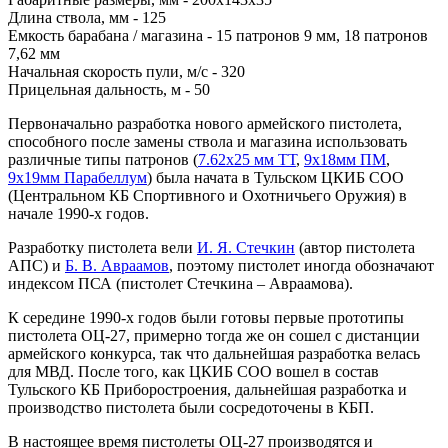
Длина ствола, мм - 125
Емкость барабана / магазина - 15 патронов 9 мм, 18 патронов
7,62 мм
Начальная скорость пули, м/с - 320
Прицельная дальность, м - 50
Первоначально разработка нового армейского пистолета,
способного после замены ствола и магазина использовать
различные типы патронов (
7.62х25 мм ТТ
,
9х18мм ПМ
,
9х19мм Парабеллум
) была начата в Тульском ЦКИБ СОО
(Центральном КБ Спортивного и Охотничьего Оружия) в
начале 1990-х годов.
Разработку пистолета вели
И. Я. Стечкин
(автор пистолета
АПС) и
Б. В. Авраамов
, поэтому пистолет иногда обозначают
индексом ПСА (пистолет Стечкина – Авраамова).
К середине 1990-х годов были готовы первые прототипы
пистолета ОЦ-27, примерно тогда же он сошел с дистанции
армейского конкурса, так что дальнейшая разработка велась
для МВД. После того, как ЦКИБ СОО вошел в состав
Тульского КБ Приборостроения, дальнейшая разработка и
производство пистолета были сосредоточены в КБП.
В настоящее время пистолеты ОЦ-27 производятся и