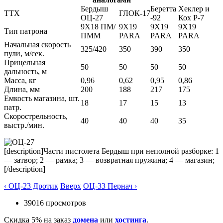
Бердыш
Беретта
Хеклер и
ТТХ
ГЛОК-17
ОЦ-27
-92
Кох P-7
9Х18 ПМ/
9Х19
9Х19
9Х19
Тип патрона
ПММ
PARA
PARA
PARA
Начальная скорость
325/420
350
390
350
пули, м/сек.
Прицельная
50
50
50
50
дальность, м
Масса, кг
0,96
0,62
0,95
0,86
Длина, мм
200
188
217
175
Емкость магазина, шт.
18
17
15
13
патр.
Скорострельность,
40
40
40
35
выстр./мин.
[description]Части пистолета Бердыш при неполной разборке: 1
— затвор; 2 — рамка; 3 — возвратная пружина; 4 — магазин;
[/description]
‹ ОЦ-23 Дротик
Вверх
ОЦ-33 Пернач ›
39016 просмотров
Скидка 5% на заказ
домена
или
хостинга
.