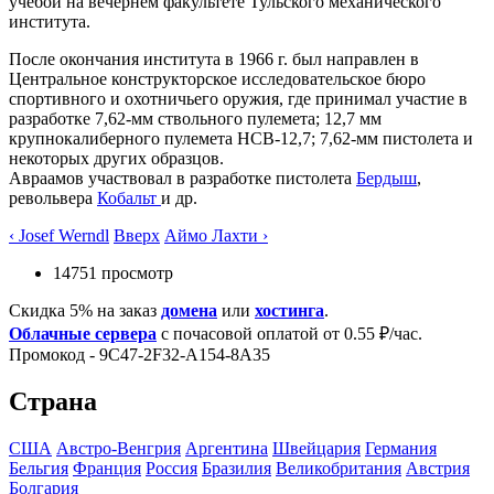
учебой на вечернем факультете Тульского механического
института.
После окончания института в 1966 г. был направлен в
Центральное конструкторское исследовательское бюро
спортивного и охотничьего оружия, где принимал участие в
разработке 7,62-мм ствольного пулемета; 12,7 мм
крупнокалиберного пулемета НСВ-12,7; 7,62-мм пистолета и
некоторых других образцов.
Авраамов участвовал в разработке пистолета
Бердыш
,
револьвера
Кобальт
и др.
‹ Josef Werndl
Вверх
Аймо Лахти ›
14751 просмотр
Скидка 5% на заказ
домена
или
хостинга
.
Облачные сервера
с почасовой оплатой от 0.55 ₽/час.
Промокод - 9C47-2F32-A154-8A35
Страна
США
Австро-Венгрия
Аргентина
Швейцария
Германия
Бельгия
Франция
Росcия
Бразилия
Великобритания
Австрия
Болгария