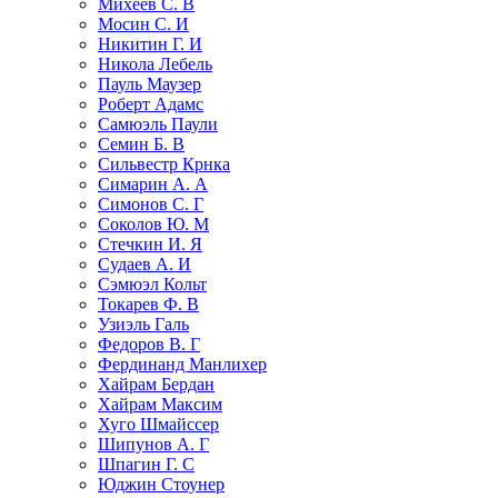
Михеев С. В
Мосин С. И
Никитин Г. И
Никола Лебель
Пауль Маузер
Роберт Адамс
Самюэль Паули
Семин Б. В
Сильвестр Крнка
Симарин А. А
Симонов С. Г
Соколов Ю. М
Стечкин И. Я
Судаев А. И
Сэмюэл Кольт
Токарев Ф. В
Узиэль Галь
Федоров В. Г
Фердинанд Манлихер
Хайрам Бердан
Хайрам Максим
Хуго Шмайссер
Шипунов А. Г
Шпагин Г. С
Юджин Стоунер