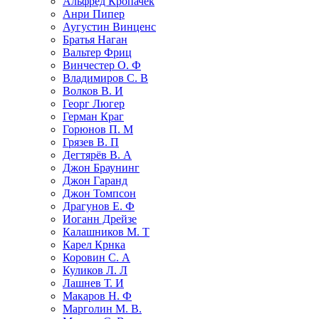
Альфред Кропачек
Анри Пипер
Аугустин Винценс
Братья Наган
Вальтер Фриц
Винчестер О. Ф
Владимиров С. В
Волков В. И
Георг Люгер
Герман Краг
Горюнов П. М
Грязев В. П
Дегтярёв В. А
Джон Браунинг
Джон Гаранд
Джон Томпсон
Драгунов Е. Ф
Иоганн Дрейзе
Калашников М. Т
Карел Крнка
Коровин С. А
Куликов Л. Л
Лашнев Т. И
Макаров Н. Ф
Марголин М. В.