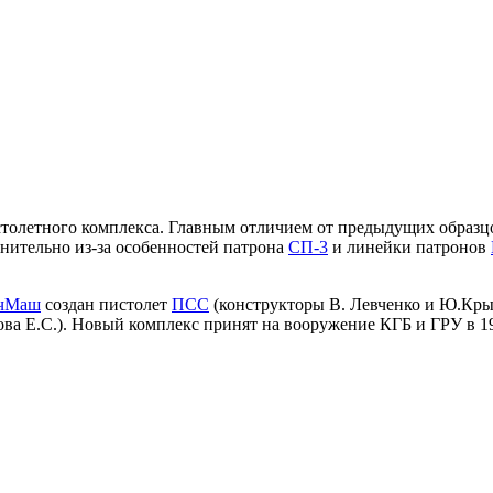
истолетного комплекса. Главным отличием от предыдущих образц
днительно из-за особенностей патрона
СП-3
и линейки патронов
чМаш
создан пистолет
ПСС
(конструкторы В. Левченко и Ю.Крыл
ова Е.С.). Новый комплекс принят на вооружение КГБ и ГРУ в 19