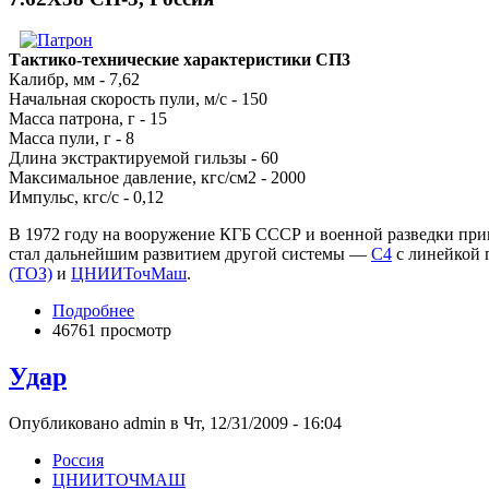
Тактико-технические характеристики СП3
Калибр, мм - 7,62
Начальная скорость пули, м/с - 150
Масса патрона, г - 15
Масса пули, г - 8
Длина экстрактируемой гильзы - 60
Максимальное давление, кгс/см2 - 2000
Импульс, кгс/с - 0,12
В 1972 году на вооружение КГБ СССР и военной разведки пр
стал дальнейшим развитием другой системы —
С4
с линейкой 
(ТОЗ)
и
ЦНИИТочМаш
.
Подробнее
46761 просмотр
Удар
Опубликовано admin в Чт, 12/31/2009 - 16:04
Росcия
ЦНИИТОЧМАШ