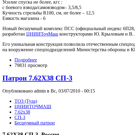
Усилие спуска не более, кгс :
с боевого взвода/самовзводом– 3,5/8,5
Кучность стрельбы R100, см, не более – 12,5
Емкость магазина - 6
Новый бесшумный комплекс ПСС (официальный индекс 6П28, ко
разработан
ЦНИИТочМаш
конструкторами Ю. Крыловым и В. 
Его уникальная конструкция позволила отечественным спецпод
на вооружение спецподразделений Министерства обороны и К
Подробнее
79831 просмотр
Патрон 7.62Х38 СП-3
Опубликовано admin в Вс, 03/07/2010 - 00:15
ТОЗ (Тула)
ЦНИИТОЧМАШ
7.62x38
СП-3
Бесшумный патрон
7.62Х38 СП-3, Россия