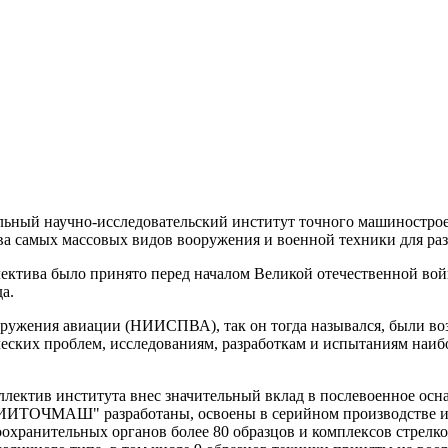
ральный научно-исследовательский институт точного машино
тва самых массовых видов вооружения и военной техники для ра
лектива было принято перед началом Великой отечественной во
а.
ужения авиации (НИИСПВА), так он тогда назывался, были воз
ских проблем, исследованиям, разработкам и испытаниям наибо
коллектив института внес значительный вклад в послевоенное 
ИИТОЧМАШ" разработаны, освоены в серийном производстве и
охранительных органов более 80 образцов и комплексов стрелко