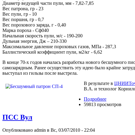
Диаметр ведущей части пули, мм - 7,82-7,85
Вес патрона, гр - 23
Вес пули, гр - 10
Вес поршня, гр - 0,7
Вес порохового заряда, г - 0,40
Марка пороха - Сф040
Начальная скорость пули, м/с - 190-200
Дульная энергия, Дж – 210-330
Максимальное давление пороховых газов, МПа - 287,3
Баллистический коэффициент пули, м2/кг - 6,62
В конце 70-х годов началась разработка нового бесшумного п
самозарядным. Ранее осуществить эту идею было крайне затру
выступал из гильзы после выстрела.
В результате в
ЦНИИТо
В.А. и технолог Корнил
Подробнее
59813 просмотров
ПСС Вул
Опубликовано admin в Вс, 03/07/2010 - 22:04