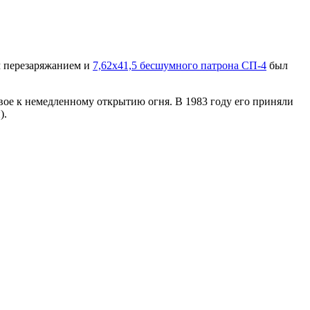
м перезаряжанием и
7,62х41,5 бесшумного патрона СП-4
был
ое к немедленному открытию огня. В 1983 году его приняли
).