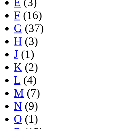
E
(3)
F
(16)
G
(37)
H
(3)
J
(1)
K
(2)
L
(4)
M
(7)
N
(9)
O
(1)