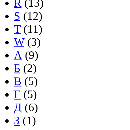
R
(13)
S
(12)
T
(11)
W
(3)
А
(9)
Б
(2)
В
(5)
Г
(5)
Д
(6)
З
(1)