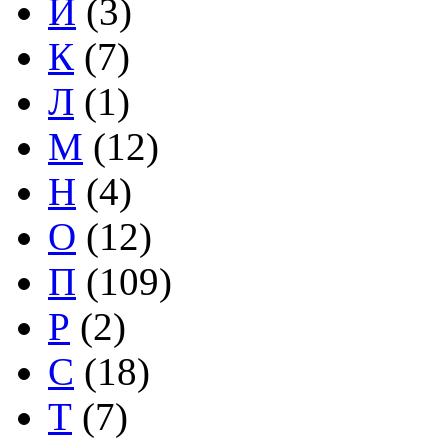
И
(3)
К
(7)
Л
(1)
М
(12)
Н
(4)
О
(12)
П
(109)
Р
(2)
С
(18)
Т
(7)